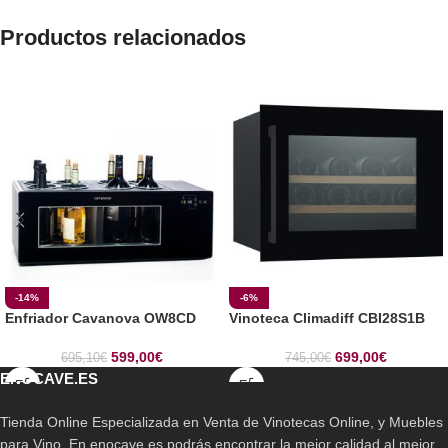
Productos relacionados
-14%
-6%
Enfriador Cavanova OW8CD
Vinoteca Climadiff CBI28S1B
599,00
€
699,00
€
695,10
€
745,00
€
ENOCAVE.ES
Tienda Online Especializada en Venta de Vinotecas Online, y Muebles
para Vino. En enocave.es podrás encontrar la mejor calidad al mejor