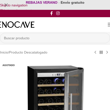
REBAJAS VERANO
-
Envío gratuito
Skip to navigation
Skip to main content
Inicio
/
Producto Descatalogado
AGOTADO