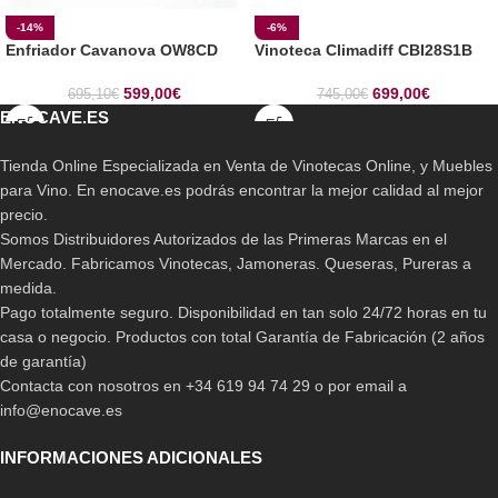
-14%
-6%
Enfriador Cavanova OW8CD
Vinoteca Climadiff CBI28S1B
599,00
€
699,00
€
695,10
€
745,00
€
ENOCAVE.ES
Tienda Online Especializada en Venta de Vinotecas Online, y Muebles
para Vino. En enocave.es podrás encontrar la mejor calidad al mejor
precio.
Somos Distribuidores Autorizados de las Primeras Marcas en el
Mercado. Fabricamos Vinotecas, Jamoneras. Queseras, Pureras a
medida.
Pago totalmente seguro. Disponibilidad en tan solo 24/72 horas en tu
casa o negocio. Productos con total Garantía de Fabricación (2 años
de garantía)
Contacta con nosotros en +34 619 94 74 29 o por email a
info@enocave.es
INFORMACIONES ADICIONALES