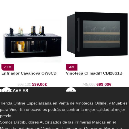
-14%
-6%
Enfriador Cavanova OW8CD
Vinoteca Climadiff CBI28S1B
599,00
€
699,00
€
695,10
€
745,00
€
ENOCAVE.ES
Tienda Online Especializada en Venta de Vinotecas Online, y Muebles
para Vino. En enocave.es podrás encontrar la mejor calidad al mejor
precio.
Somos Distribuidores Autorizados de las Primeras Marcas en el
Mercado. Fabricamos Vinotecas, Jamoneras. Queseras, Pureras a