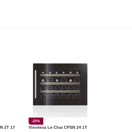
Vinoteca Liebh
-25%
N 2T 17
Vinoteca Le Chai CPSN 24 1T
2.95