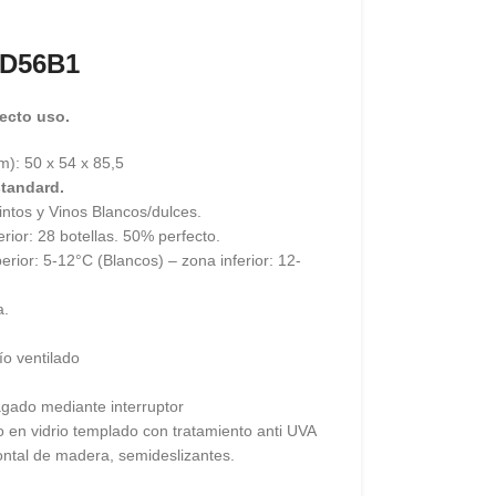
CD56B1
ecto uso.
m): 50 x 54 x 85,5
standard.
ntos y Vinos Blancos/dulces.
erior: 28 botellas. 50% perfecto.
rior: 5-12°C (Blancos) – zona inferior: 12-
a.
río ventilado
gado mediante interruptor
gro en vidrio templado con tratamiento anti UVA
ontal de madera, semideslizantes.