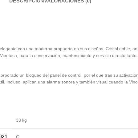
DESCRIPCIÓN
VALORACIONES (0)
legante con una moderna propuerta en sus diseños. Cristal doble, antiu
Vinoteca, para la conservación, mantenimiento y servicio directo tant
corporado un bloqueo del panel de control, por el que tras su activaci
ctil. Incluso, aplican una alarma sonora y también visual cuando la V
33 kg
021
G