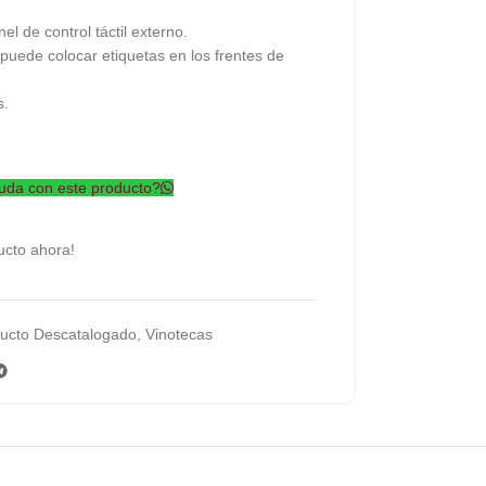
l de control táctil externo.
, puede colocar etiquetas en los frentes de
s.
uda con este producto?
ucto ahora!
ucto Descatalogado
,
Vinotecas