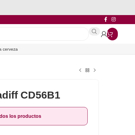
a cerveza
adiff CD56B1
odos los productos