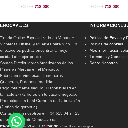
718,00
€
718,00
€
899,00
€
899,00
€
ENOCAVE.ES
INFORMACIONES 
Tienda Online Especializada en Venta de
Política de Envíos y
Vinotecas Online, y Muebles para Vino. En
Política de cookies
enocave.es podrás encontrar la mejor
Más información sobr
calidad al mejor precio.
Términos y Condicio
Somos Distribuidores Autorizados de las
Sobre Nosotros
Primeras Marcas en el Mercado.
Fabricamos Vinotecas, Jamoneras.
Queseras, Pureras a medida.
Pago totalmente seguro. Disponibilidad en
tan solo 24/72 horas en tu casa o negocio.
Productos con total Garantía de Fabricación
(2 años de garantía)
Contacta con nosotros en +34 619 94 74 29
o por email a info@enocave.es
i
ICRONO
2019 CREATED BY
CRONO
. Consultora Tecnológica.