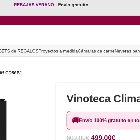
REBAJAS VERANO
-
Envío gratuito
SETS de REGALOS
Proyectos a medida
Cámaras de carne
Neveras par
iff CD56B1
Vinoteca Clim
🚚
Envío 100% gratuito en t
499,00
€
609,00
€