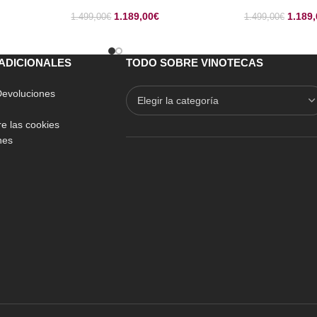
1.189,00
€
1.189,
1.499,00
€
1.499,00
€
ADICIONALES
TODO SOBRE VINOTECAS
 Devoluciones
e las cookies
nes