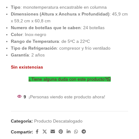
Tipo
: monotemperatura encastrable en columna
Dimensiones (Altura x Anchura x Profundidad)
: 45,9 cm
x 59,2 cm x 60,8 cm
Numero de botellas que le caben
: 24 botellas
Color
: Inox-negro
Rango de Temperatura
: de 5
C a 22
C
o
o
Tipo de Refrigeración
: compresor y frío ventilado
Garantía
: 2 años
Sin existencias
¿Tiene alguna duda con este producto?
9
¡Personas viendo este producto ahora!
Categoría:
Producto Descatalogado
Compartir: