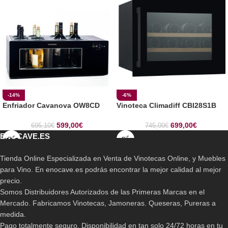
-14%
-6%
Enfriador Cavanova OW8CD
Vinoteca Climadiff CBI28S1B
599,00
€
699,00
€
695,10
€
745,00
€
ENOCAVE.ES
Tienda Online Especializada en Venta de Vinotecas Online, y Muebles
para Vino. En enocave.es podrás encontrar la mejor calidad al mejor
precio.
Somos Distribuidores Autorizados de las Primeras Marcas en el
Mercado. Fabricamos Vinotecas, Jamoneras. Queseras, Pureras a
medida.
Pago totalmente seguro. Disponibilidad en tan solo 24/72 horas en tu