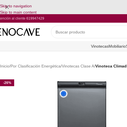
Skip to navigation
Skip to main content
tención al cliente
619947429
Vinotecas
Mobiliario
Inicio
/
Por Clasificación Energética
/
Vinotecas Clase A
/
Vinoteca Clima
-26%