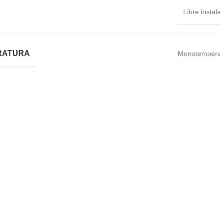
Libre instal
RATURA
Monotempera