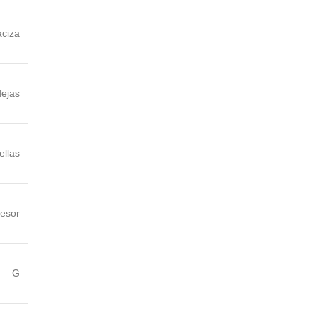
ciza
ejas
ellas
esor
G