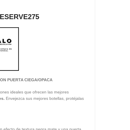
 RESERVE275
CON PUERTA CIEGA/OPACA
iones ideales que ofrecen las mejores
es.
Envejezca sus mejores botellas, protéjalas
n efecto de textura negra mate y una puerta