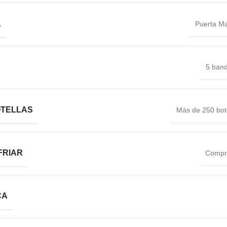
A
Puerta Ma
5 band
OTELLAS
Más de 250 bot
FRIAR
Compr
CA