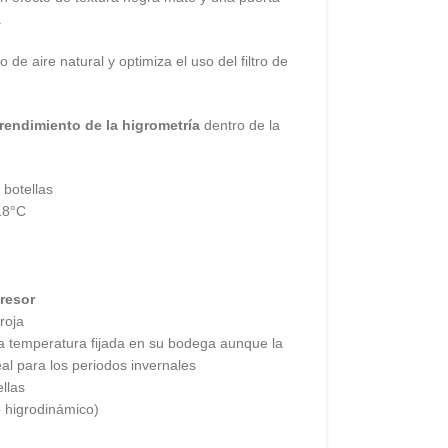
.
jo de aire natural y optimiza el uso del filtro de
 rendimiento de
la
higrometría
dentro de la
 botellas
18°C
resor
roja
la temperatura fijada en su bodega aunque la
al para los periodos invernales
llas
o higrodinámico)