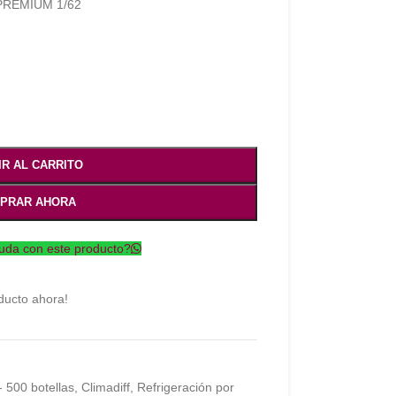
f: PREMIUM 1/62
IR AL CARRITO
PRAR AHORA
uda con este producto?
ducto ahora!
- 500 botellas
,
Climadiff
,
Refrigeración por