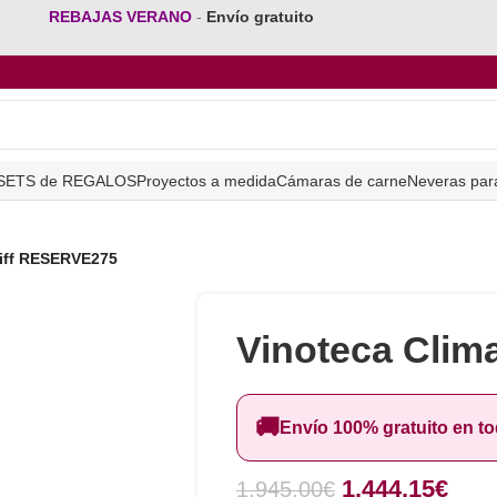
REBAJAS VERANO
-
Envío gratuito
SETS de REGALOS
Proyectos a medida
Cámaras de carne
Neveras par
diff RESERVE275
Vinoteca Clim
🚚
Envío 100% gratuito en t
1.444,15
€
1.945,00
€