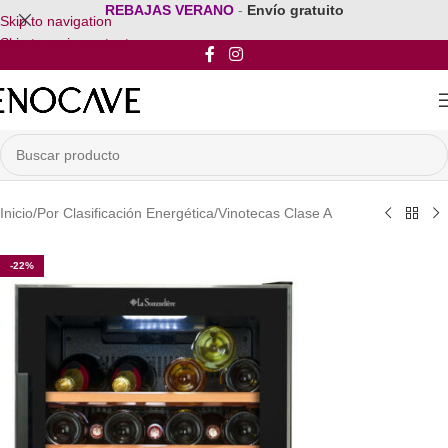
REBAJAS VERANO
-
Envío gratuito
Skip to navigation
Skip to main content
Inicio
/
Por Clasificación Energética
/
Vinotecas Clase A
-22%