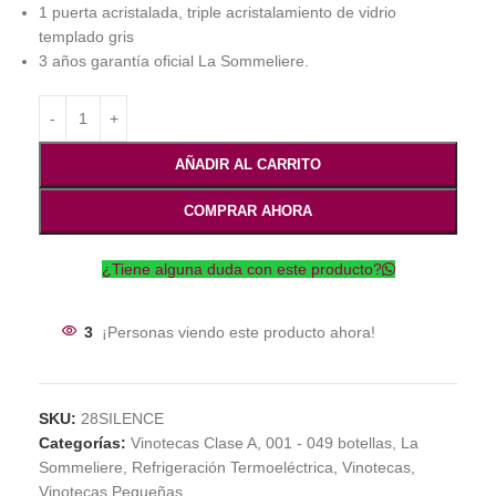
1 puerta acristalada, triple acristalamiento de vidrio
templado gris
3 años garantía oficial La Sommeliere.
AÑADIR AL CARRITO
COMPRAR AHORA
¿Tiene alguna duda con este producto?
3
¡Personas viendo este producto ahora!
SKU:
28SILENCE
Categorías:
Vinotecas Clase A
,
001 - 049 botellas
,
La
Sommeliere
,
Refrigeración Termoeléctrica
,
Vinotecas
,
Vinotecas Pequeñas