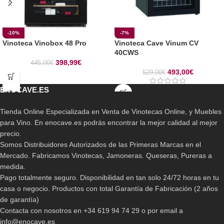
-10%
-7%
Vinoteca Vinobox 48 Pro
Vinoteca Cave Vinum CV
40CWS
398,99
€
445,00
€
493,00
€
529,00
€
ENOCAVE.ES
Tienda Online Especializada en Venta de Vinotecas Online, y Muebles
para Vino. En enocave.es podrás encontrar la mejor calidad al mejor
precio.
Somos Distribuidores Autorizados de las Primeras Marcas en el
Mercado. Fabricamos Vinotecas, Jamoneras. Queseras, Pureras a
medida.
Pago totalmente seguro. Disponibilidad en tan solo 24/72 horas en tu
casa o negocio. Productos con total Garantía de Fabricación (2 años
de garantía)
Contacta con nosotros en +34 619 94 74 29 o por email a
info@enocave.es