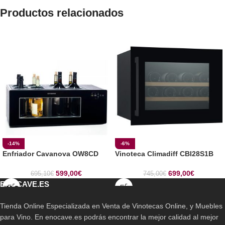
Productos relacionados
-14%
-6%
Enfriador Cavanova OW8CD
Vinoteca Climadiff CBI28S1B
599,00
€
699,00
€
695,10
€
745,00
€
ENOCAVE.ES
Tienda Online Especializada en Venta de Vinotecas Online, y Muebles
para Vino. En enocave.es podrás encontrar la mejor calidad al mejor