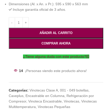
Dimensiones (Al. x An. x Pr.): 595 x 590 x 563 mm
Incluye garantía oficial de 3 años.
AÑADIR AL CARRITO
COMPRAR AHORA
¿Tiene alguna duda con este producto?
14
¡Personas viendo este producto ahora!
Categorías:
Vinotecas Clase A
,
001 - 049 botellas
,
Caveplus
,
Encastrable en Columna
,
Refrigeración por
Compresor
,
Vinoteca Encastrable
,
Vinotecas
,
Vinotecas
Multitemperatura
,
Vinotecas Pequeñas