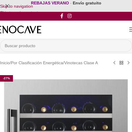
REBAJAS VERANO
-
Envío gratuito
Skip to navigation
Skip to main content
Inicio
/
Por Clasificación Energética
/
Vinotecas Clase A
-27%