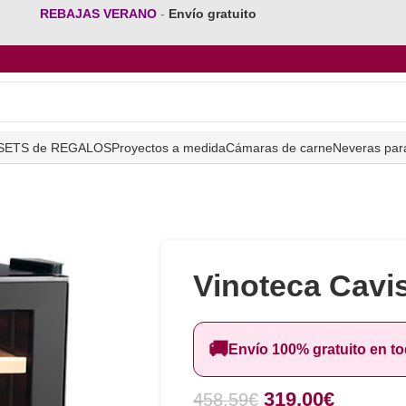
REBAJAS VERANO
-
Envío gratuito
SETS de REGALOS
Proyectos a medida
Cámaras de carne
Neveras par
Vinoteca Cav
🚚
Envío 100% gratuito en t
319,00
€
458,59
€