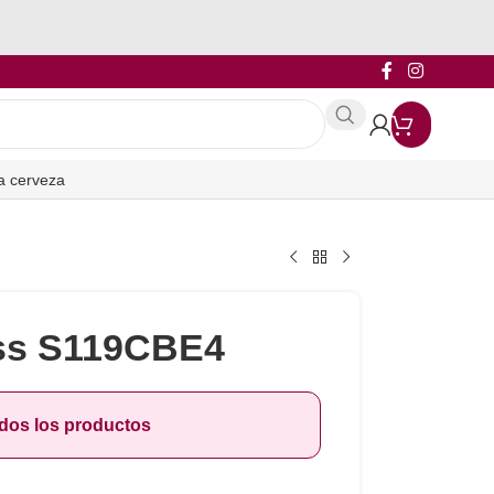
a cerveza
iss S119CBE4
odos los productos