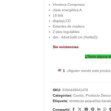
Vinoteca Compresor
clase energética A
19 btls
displayLCD
Estantes de madera
2 pies regulables
dim : 64x43x48 cm (HxWxD)
Sin existencias
¿Tiene alguna d
1
¡Alguien viendo este produc
SKU:
3260449041478
Categorías:
Caviss
,
Producto Desca
Etiqueta:
vinotecas pequeñas barat
Compartir: