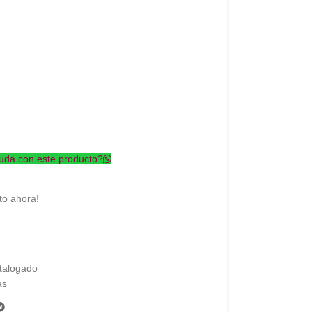
uda con este producto?
to ahora!
talogado
as