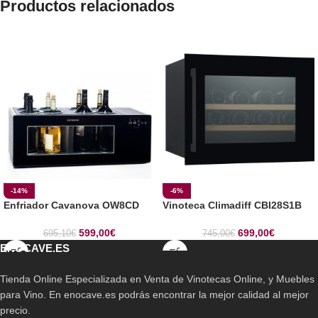
Productos relacionados
-14%
-6%
Enfriador Cavanova OW8CD
Vinoteca Climadiff CBI28S1B
599,00
€
699,00
€
695,10
€
745,00
€
ENOCAVE.ES
Tienda Online Especializada en Venta de Vinotecas Online, y Muebles
para Vino. En enocave.es podrás encontrar la mejor calidad al mejor
precio.