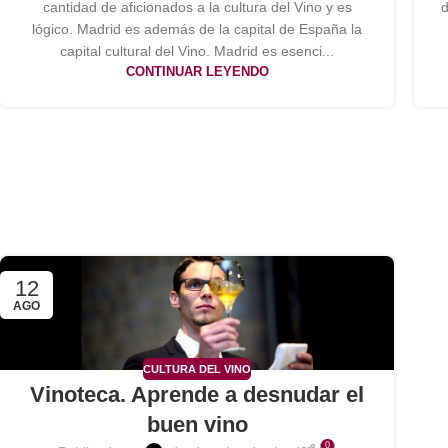
cantidad de aficionados a la cultura del Vino y es
d
lógico. Madrid es además de la capital de España la
capital cultural del Vino. Madrid es esenci...
CONTINUAR LEYENDO
12
AGO
CULTURA DEL VINO
Vinoteca. Aprende a desnudar el
buen vino
0