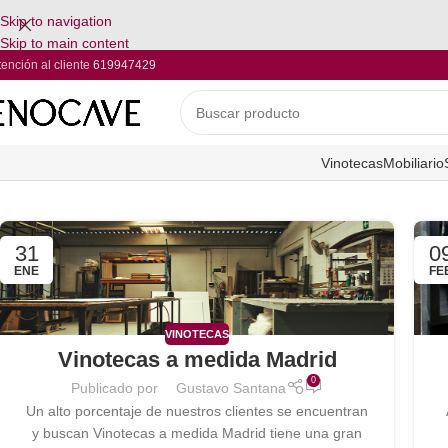
Skip to navigation
Skip to main content
tención al cliente
619947429
Vinotecas
Mobiliario
31
0
ENE
FE
VINOTECAS
Vinotecas a medida Madrid
0
Publicado por
Gustavo Santana
Un alto porcentaje de nuestros clientes se encuentran
y buscan Vinotecas a medida Madrid tiene una gran