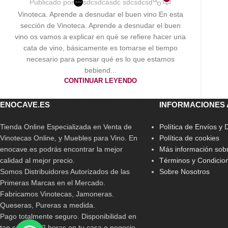
Publicado por
sdcsdcasdc sdcsdcsd
Vinoteca. Aprende a desnudar el buen vino En esta
sección de Vinoteca. Aprende a desnudar el buen
vino os vamos a explicar en qué se refiere hacer una
cata de vino, básicamente es tomarse el tiempo
necesario para pensar qué es lo que estamos
bebiend...
CONTINUAR LEYENDO
ENOCAVE.ES
INFORMACIONES 
Tienda Online Especializada en Venta de
Política de Envíos y
Vinotecas Online, y Muebles para Vino. En
Política de cookies
enocave.es podrás encontrar la mejor
Más información sobr
calidad al mejor precio.
Términos y Condicio
Somos Distribuidores Autorizados de las
Sobre Nosotros
Primeras Marcas en el Mercado.
Fabricamos Vinotecas, Jamoneras.
Queseras, Pureras a medida.
Pago totalmente seguro. Disponibilidad en
tan solo 24/72 horas en tu casa o negocio.