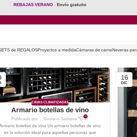
REBAJAS VERANO
-
Envío gratuito
SETS de REGALOS
Proyectos a medida
Cámaras de carne
Neveras par
9
16
B
DIC
CAVAS CLIMATIZADAS
Armario botellas de vino
0
Publicado por
Gustavo Santana
Armario botellas de vino Un armario botellas de vino
es la solución ideal para aquellas personas que