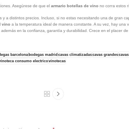
aciones. Asegúrese de que el
armario botellas de vino
no corra estos r
s y a distintos precios. Incluso, si no estas necesitando una de gran 
l
vino
a la temperatura ideal de manera constante. A su vez, hay una 
o además en la confianza, garantía y durabilidad. Crece en el placer de
egas barcelona
bodegas madrid
cavas climatizadas
cavas grandes
cavas
vinoteca consumo electrico
vinotecas