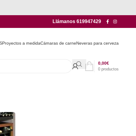
Llámanos
619947429
S
Proyectos a medida
Cámaras de carne
Neveras para cerveza
0,00
€
0
productos