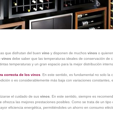
nas que disfrutan del buen
vino
y disponen de muchos
vinos
o quieren
e
vinos
debe saber que las temperaturas ideales de conservación de c
ntas temperaturas y un gran espacio para la mejor distribución intern
a correcta de los vinos
. En este sentido, es fundamental no solo la
ición o es considerablemente más baja con variaciones constantes, el
izarse el cuidado de sus
vinos
. En este sentido, siempre es recomen
 le ofrezca las mejores prestaciones posibles. Como se trata de un tipo
ayor eficiencia energética, permitiéndoles un ahorro en consumo eléctr