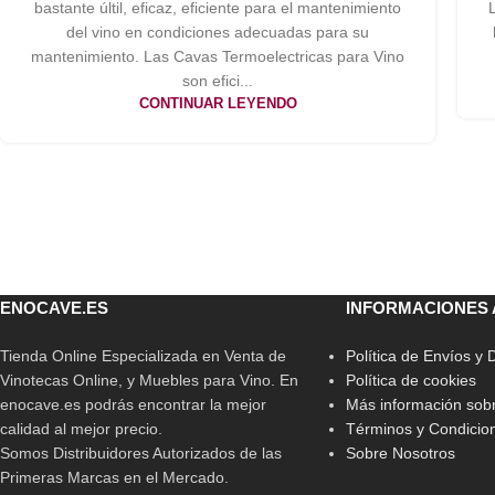
bastante últil, eficaz, eficiente para el mantenimiento
del vino en condiciones adecuadas para su
mantenimiento. Las Cavas Termoelectricas para Vino
son efici...
CONTINUAR LEYENDO
ENOCAVE.ES
INFORMACIONES 
Tienda Online Especializada en Venta de
Política de Envíos y
Vinotecas Online, y Muebles para Vino. En
Política de cookies
enocave.es podrás encontrar la mejor
Más información sobr
calidad al mejor precio.
Términos y Condicio
Somos Distribuidores Autorizados de las
Sobre Nosotros
Primeras Marcas en el Mercado.