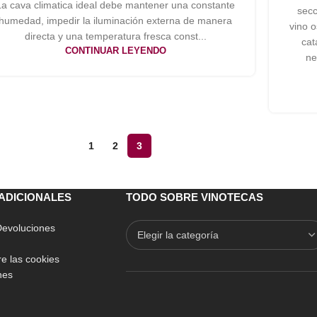
La cava climatica ideal debe mantener una constante
secc
humedad, impedir la iluminación externa de manera
vino o
directa y una temperatura fresca const...
cat
CONTINUAR LEYENDO
ne
1
2
3
ADICIONALES
TODO SOBRE VINOTECAS
 Devoluciones
e las cookies
nes