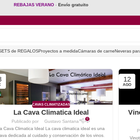
REBAJAS VERANO
-
Envío gratuito
SETS de REGALOS
Proyectos a medida
Cámaras de carne
Neveras par
8
12
C
AGO
CAVAS CLIMATIZADAS
La Cava Climatica Ideal
Vin
0
Publicado por
Gustavo Santana
a Cava Climatica Ideal La cava climatica ideal es una
P
ava dedicada al cuidado y conservación de los vinos.
Vinot