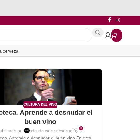
a cerveza
CULTURA DEL VINO
oteca. Aprende a desnudar el
buen vino
0
ublicado por
sdcsdcasdc sdcsdcsd
eca. Aprende a desnudar el buen vino En esta