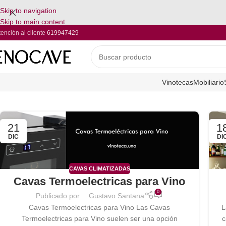
Skip to navigation
Skip to main content
tención al cliente
619947429
Vinotecas
Mobiliario
21
1
DIC
DI
CAVAS CLIMATIZADAS
Cavas Termoelectricas para Vino
0
Publicado por
Gustavo Santana
Cavas Termoelectricas para Vino Las Cavas
L
Termoelectricas para Vino suelen ser una opción
c