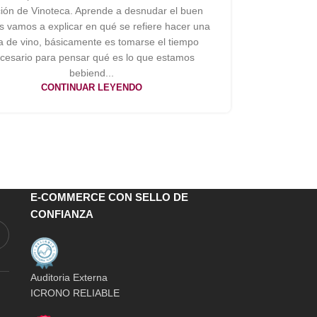
ión de Vinoteca. Aprende a desnudar el buen
s vamos a explicar en qué se refiere hacer una
a de vino, básicamente es tomarse el tiempo
cesario para pensar qué es lo que estamos
bebiend...
CONTINUAR LEYENDO
E-COMMERCE CON SELLO DE
CONFIANZA
Auditoria Externa
ICRONO RELIABLE