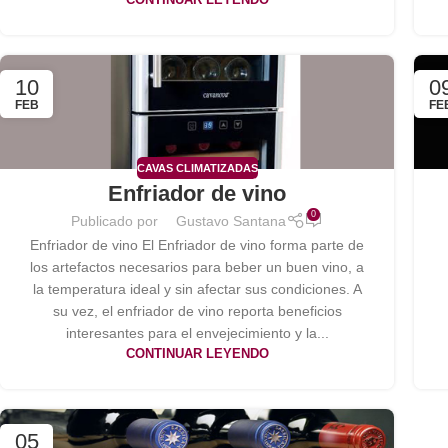
10
0
FEB
FE
CAVAS CLIMATIZADAS
Enfriador de vino
0
Publicado por
Gustavo Santana
Enfriador de vino El Enfriador de vino forma parte de
los artefactos necesarios para beber un buen vino, a
la temperatura ideal y sin afectar sus condiciones. A
su vez, el enfriador de vino reporta beneficios
interesantes para el envejecimiento y la...
CONTINUAR LEYENDO
05