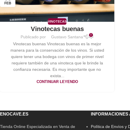
FEB
VINOTECAS
Vinotecas buenas
0
Publicado por
Gustavo Santana
Vinotecas buenas Vinotecas buenas es la mejor
manera para la conservación de los vinos. Si usted
quiere tener una bodega con vinos de primer nivel
requiere también de una vinoteca que le brinde la
confianza necesaria. Es muy importante que no
exista...
CONTINUAR LEYENDO
ENOCAVE.ES
INFORMACIONES 
Tienda Online Especializada en Venta de
Política de Envíos y