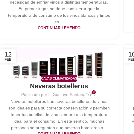
necesidad de enfriar vinos a distintas temperaturas.
En primer lugar, se debe considerar que la
temperatura de consumo de los vinos blancos y tintos
es ...
CONTINUAR LEYENDO
12
1
FEB
FE
CAVAS CLIMATIZADAS
Neveras botelleros
0
Publicado por
Gustavo Santana
Neveras botelleros Las neveras botelleros de vinos
son ideales para su correcta conservación y permiten
tener tus botellas de vino siempre a la temperatura
ideal para el consumo. En este sentido, muchas
v
personas se preguntan que neveras botelleros a...
CONTINUAR LEYENDO