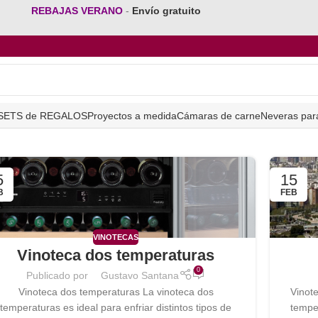
REBAJAS VERANO
-
Envío gratuito
SETS de REGALOS
Proyectos a medida
Cámaras de carne
Neveras par
5
15
B
FEB
VINOTECAS
Vinoteca dos temperaturas
0
Publicado por
Gustavo Santana
Vinoteca dos temperaturas La vinoteca dos
Vinote
temperaturas es ideal para enfriar distintos tipos de
tempe