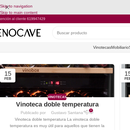
Skip to navigation
Skip to main content
tención al cliente
619947429
Vinotecas
Mobiliario
15
1
FEB
FE
VINOTECAS
Vinoteca doble temperatura
0
Publicado por
Gustavo Santana
Vinoteca doble temperatura La vinoteca doble
temperatura es muy útil para aquellos que tienen la