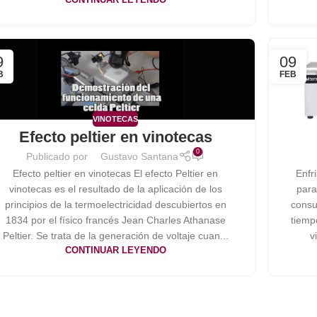
9
09
B
FEB
VINOTECAS
Efecto peltier en vinotecas
0
Publicado por
Gustavo Santana
Efecto peltier en vinotecas El efecto Peltier en
Enfr
vinotecas es el resultado de la aplicación de los
para
principios de la termoelectricidad descubiertos en
consu
1834 por el físico francés Jean Charles Athanase
tiemp
Peltier. Se trata de la generación de voltaje cuan...
v
CONTINUAR LEYENDO