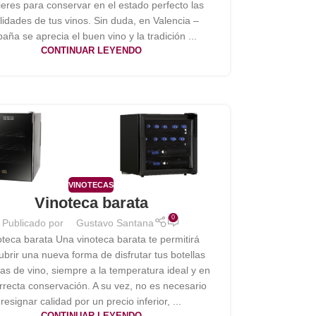
ieres para conservar en el estado perfecto las
lidades de tus vinos. Sin duda, en Valencia –
aña se aprecia el buen vino y la tradición ...
CONTINUAR LEYENDO
VINOTECAS
Vinoteca barata
0
Publicado por
Gustavo Santana
oteca barata Una vinoteca barata te permitirá
brir una nueva forma de disfrutar tus botellas
tas de vino, siempre a la temperatura ideal y en
rrecta conservación. A su vez, no es necesario
resignar calidad por un precio inferior, ...
CONTINUAR LEYENDO