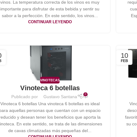
vinos. La temperatura correcta de los vinos es muy
requ
importante para disfrutar de esta bebida y sentir su
cua
sabor a la perfección. En este sentido, los vinos...
Esp
CONTINUAR LEYENDO
0
10
B
FEB
VINOTECAS
Vinoteca 6 botellas
0
Publicado por
Gustavo Santana
Vinoteca 6 botellas Una vinoteca 6 botellas es ideal
Vin
para aquellas personas que cuentan con un espacio
descu
reducido y desean tener los beneficios que aporta la
favori
inoteca. En este sentido, se trata de las dimensiones
su co
de cavas climatizadas más pequeñas del...
CONTINUAR LEYENDO