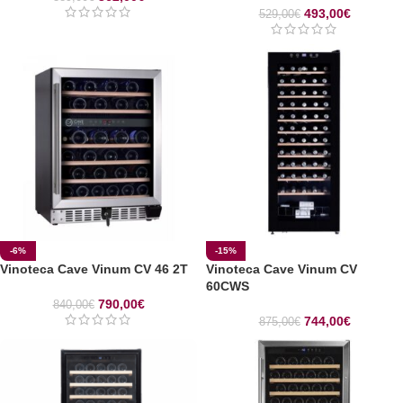
493,00
€
529,00
€
-6%
-15%
Vinoteca Cave Vinum CV 46 2T
Vinoteca Cave Vinum CV
60CWS
790,00
€
840,00
€
744,00
€
875,00
€