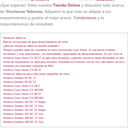
¡Qué esperas! Visita nuestra
Tienda Online
y descubre todo acerca
de
Vinotecas Valencia.
Adquiere la que más se adapte a tus
requerimientos y gustos al mejor precio.
Contáctanos
y te
responderemos de inmediato.
Vinotecas Valencia
Marcas reconocidas de gran almacenamiento de vinos
¿Buscas Vinotecas Valencia tamaño estándar?
Tampoco puedes dejar de considerar la marca reconocida Cave Vinum la cual posee modelos
excelentes y muy interesantes, con diversidades capacidades de almacenamientos. Es así como la
Vinoteca Cave Vinum CV 46 2T es apto para encastrar, y permite conservar hasta 46 botellas en dos
zonas de temperatura; es apta para encastre. Diseñada en el interior con luz fría color blanco de led y
mantiene una humedad constante de 65%.
Vinoteca Cave Vinum CV 46 2T
Vinotecas Valencia para colecciones pequeñas de vinos
Vinoteca Vinobox 50 GC 1T
Vinoteca Vinobox 50 GC 2T
Vinoteca Cave Vinum CV 28 C
Vinoteca Cave Vinum CV 40CWS
Vinoteca Cave Vinum CV 46 2T
Vinoteca Cave Vinum CV 60CWS
Vinoteca Vinobox 110 GC 1T Negra
Vinoteca Vinobox 110 GC 1T Inox
Vinoteca Vinobox 110 GC 2T Negra
Vinoteca Vinobox 110 GC 2T Inox
Vinoteca Vinobox 168 GC 1T Inox
Vinoteca Vinobox 168 GC 2T Inox