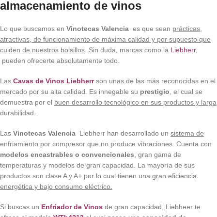
almacenamiento de vinos
Lo que buscamos en
Vinotecas Valencia
es que sean
prácticas,
atractivas, de funcionamiento de máxima calidad y por supuesto que
cuiden de nuestros bolsillos
. Sin duda, marcas como la
Liebherr
,
pueden ofrecerte absolutamente todo.
Las
Cavas de Vinos Liebherr
son unas de las más reconocidas en el
mercado por su alta calidad. Es innegable su
prestigio
, el cual se
demuestra por el
buen desarrollo tecnológico en sus productos y larga
durabilidad.
Las
Vinotecas Valencia
Liebherr han desarrollado un
sistema de
enfriamiento por compresor que no produce vibraciones
. Cuenta con
modelos encastrables o convencionales
, gran gama de
temperaturas y modelos de gran capacidad. La mayoría de sus
productos son clase A y A+ por lo cual tienen una
gran eficiencia
energética y bajo consumo eléctrico.
Si buscas un
Enfriador de Vinos
de gran capacidad,
Liebheer te