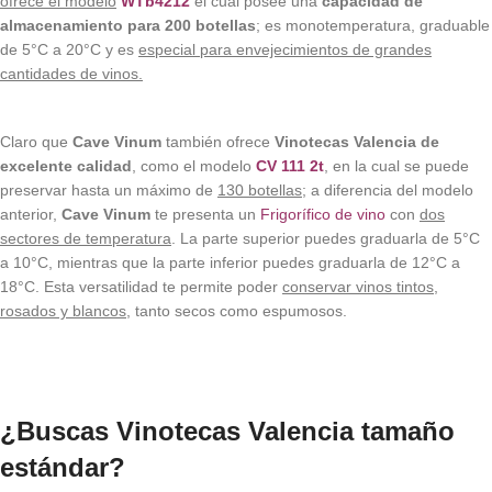
ofrece el modelo
WTb4212
el cual posee una
capacidad de
almacenamiento para 200 botellas
; es monotemperatura, graduable
de 5°C a 20°C y es
especial para envejecimientos de grandes
cantidades de vinos.
Claro que
Cave Vinum
también ofrece
Vinotecas Valencia de
excelente calidad
, como el modelo
CV 111 2t
, en la cual se puede
preservar hasta un máximo de
130 botellas
; a diferencia del modelo
anterior,
Cave Vinum
te presenta un
Frigorífico de vino
con
dos
sectores de temperatura
. La parte superior puedes graduarla de 5°C
a 10°C, mientras que la parte inferior puedes graduarla de 12°C a
18°C. Esta versatilidad te permite poder
conservar vinos tintos,
rosados y blancos
, tanto secos como espumosos.
¿Buscas Vinotecas Valencia tamaño
estándar?