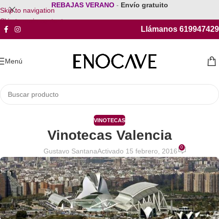
REBAJAS VERANO
-
Envío gratuito
Skip to navigation
Skip to main content
Llámanos 619947429
Menú
VINOTECAS
Vinotecas Valencia
0
Gustavo Santana
Activado 15 febrero, 2016