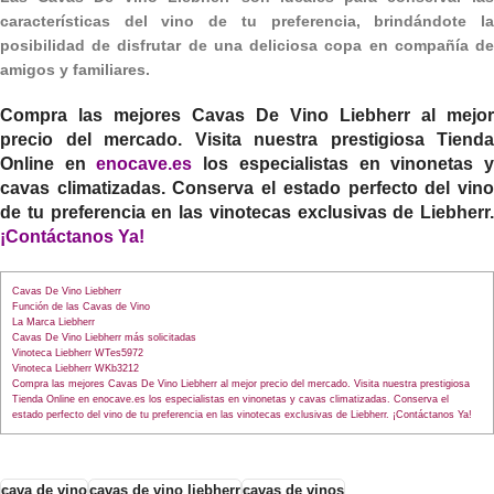
características del vino de tu preferencia, brindándote la
posibilidad de disfrutar de una deliciosa copa en compañía de
amigos y familiares.
Compra las mejores
Cavas De Vino Liebherr
al mejor
precio del mercado. Visita nuestra prestigiosa Tienda
Online en
enocave.es
los especialistas en vinonetas 
cavas climatizadas. Conserva el estado perfecto del vino
de tu preferencia en las vinotecas exclusivas de Liebherr.
¡
Contáctanos Ya!
Cavas De Vino Liebherr
Función de las Cavas de Vino
La Marca Liebherr
Cavas De Vino Liebherr más solicitadas
Vinoteca Liebherr WTes5972
Vinoteca Liebherr WKb3212
Compra las mejores Cavas De Vino Liebherr al mejor precio del mercado. Visita nuestra prestigiosa
Tienda Online en enocave.es los especialistas en vinonetas y cavas climatizadas. Conserva el
estado perfecto del vino de tu preferencia en las vinotecas exclusivas de Liebherr. ¡Contáctanos Ya!
cava de vino
cavas de vino liebherr
cavas de vinos