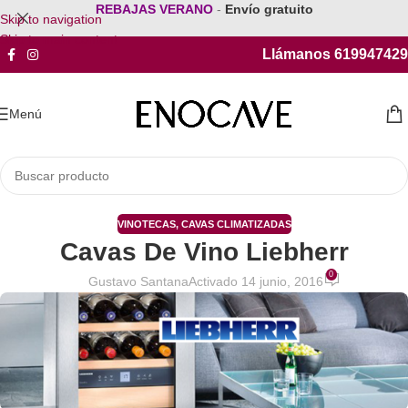
REBAJAS VERANO
-
Envío gratuito
Skip to navigation
Skip to main content
Llámanos 619947429
Menú
VINOTECAS
,
CAVAS CLIMATIZADAS
Cavas De Vino Liebherr
0
Gustavo Santana
Activado 14 junio, 2016