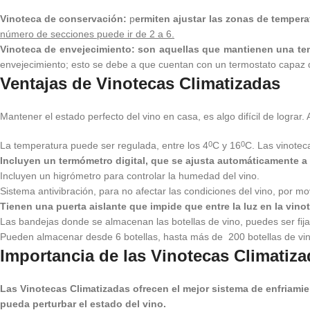
Vinoteca de conservación:
p
ermiten ajustar las zonas de temper
número de secciones puede ir de 2 a 6.
Vinoteca de envejecimiento: son aquellas que mantienen una tem
envejecimiento; esto se debe a que cuentan con un termostato capaz
Ventajas de Vinotecas Climatizadas
Mantener el estado perfecto del vino en casa, es algo difícil de lograr
La temperatura puede ser regulada, entre los 4
C y 16
C. Las vinotec
0
0
Incluyen un termómetro digital, que se ajusta automáticamente a 
Incluyen un higrómetro para controlar la humedad del vino.
Sistema antivibración, para no afectar las condiciones del vino, por m
Tienen una puerta aislante que impide que entre la luz en la vino
Las bandejas donde se almacenan las botellas de vino, puedes ser fijas
Pueden almacenar desde 6 botellas, hasta más de 200 botellas de vin
Importancia de las Vinotecas Climatiz
Las Vinotecas Climatizadas ofrecen el mejor sistema de enfriamie
pueda perturbar el estado del vino.