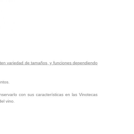
sten variedad de tamaños, y funciones dependiendo
intos.
servarlo con sus características en las Vinotecas
el vino.