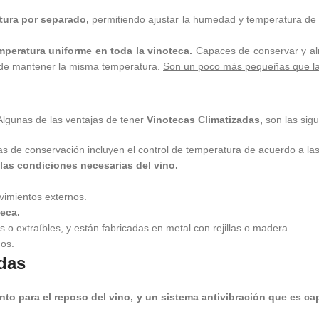
atura por separado,
permitiendo ajustar la humedad y temperatura de
peratura uniforme en toda la vinoteca.
Capaces de conservar y alm
 de mantener la misma temperatura.
Son un poco más pequeñas que la
. Algunas de las ventajas de tener
Vinotecas Climatizadas,
son las sigu
as de conservación incluyen el control de temperatura de acuerdo a las
las condiciones necesarias del vino.
ovimientos externos.
teca.
 o extraíbles, y están fabricadas en metal con rejillas o madera.
os.
adas
nto para el reposo del vino, y un sistema antivibración que es ca