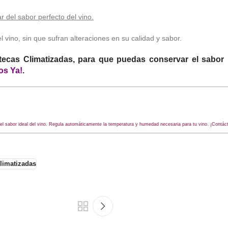
ar del sabor perfecto del vino.
l vino, sin que sufran alteraciones en su calidad y sabor.
ecas Climatizadas, para que puedas conservar el sabor i
os Ya!
.
l sabor ideal del vino. Regula automáticamente la temperatura y humedad necesaria para tu vino. ¡Contác
climatizadas