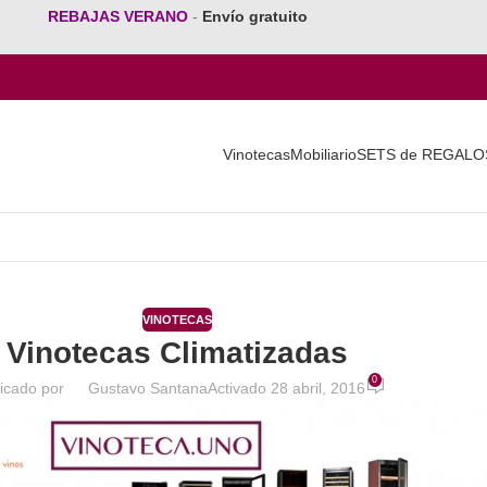
REBAJAS VERANO
-
Envío gratuito
Vinotecas
Mobiliario
SETS de REGALO
VINOTECAS
Vinotecas Climatizadas
0
icado por
Gustavo Santana
Activado 28 abril, 2016