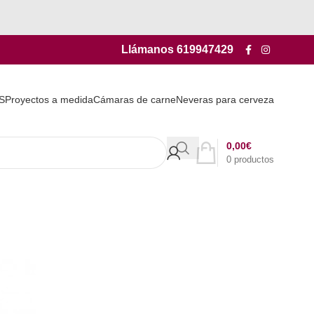
Llámanos
619947429
S
Proyectos a medida
Cámaras de carne
Neveras para cerveza
0,00
€
0
productos