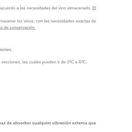
 acuerdo a las necesidades del vino almacenado.
El
acenar los vinos, con las necesidades exactas de
s de conservación.
ientes:
 secciones, las cuales pueden ir de 2
C a 6
C.
0
0
paz de absorber cualquier vibración externa que