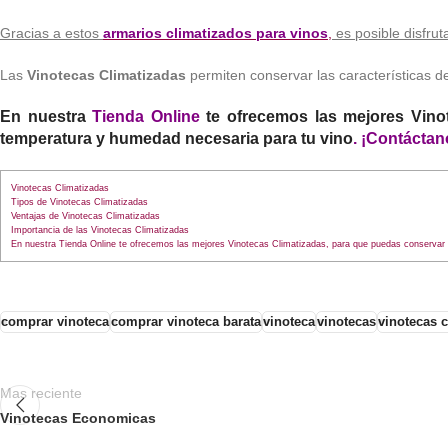
Gracias a estos
armarios climatizados para vinos
,
es posible disfrut
Las
Vinotecas Climatizadas
permiten conservar las características de
En nuestra
Tienda Online
te ofrecemos las mejores Vinot
temperatura y humedad necesaria para tu vino
. ¡Contáctan
Vinotecas Climatizadas
Tipos de Vinotecas Climatizadas
Ventajas de Vinotecas Climatizadas
Importancia de las Vinotecas Climatizadas
En nuestra Tienda Online te ofrecemos las mejores Vinotecas Climatizadas, para que puedas conservar e
comprar vinoteca
comprar vinoteca barata
vinoteca
vinotecas
vinotecas 
Mas reciente
Vinotecas Economicas