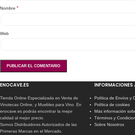
*
Nombre
Web
ENOCAVE.ES
INFORMACIONES 
Tienda Online Especializada en Venta de
Política de Envíos y
Vinotecas Online, y Muebles para Vino. En
Política de cookies
enocave.es podrás encontrar la mejor
Más información sobr
calidad al mejor precio.
Términos y Condicio
Somos Distribuidores Autorizados de las
Sobre Nosotros
Primeras Marcas en el Mercado.