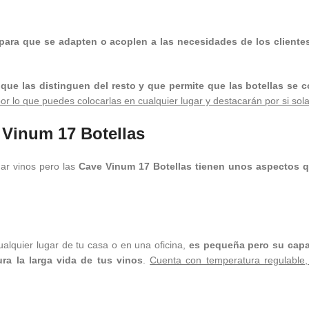
 para que se adapten o acoplen a las necesidades de los client
que las distinguen del resto y que permite que las botellas se 
or lo que puedes colocarlas en cualquier lugar y destacarán por si sola
 Vinum 17 Botellas
nar vinos pero las
Cave Vinum 17 Botellas tienen unos aspectos q
alquier lugar de tu casa o en una oficina,
es pequeña pero su capac
ra la larga vida de tus vinos
.
Cuenta con temperatura regulable, 