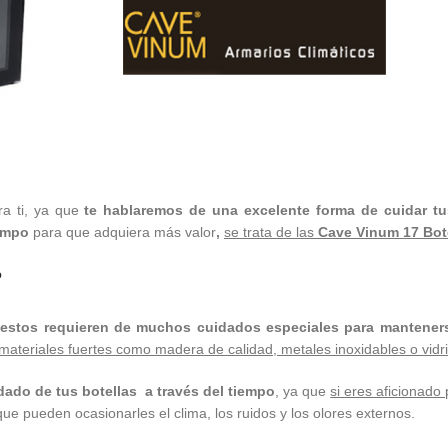
ra ti, ya que
te hablaremos de una excelente forma de cuidar tu
iempo
para que adquiera más valor
,
se trata de las
Cave Vinum 17 Bot
?
e estos requieren de muchos cuidados especiales para mantener
ateriales fuertes como madera de calidad, metales inoxidables o vidri
idado de tus botellas a través del tiempo
, ya que
si eres aficionado 
ue pueden ocasionarles el clima, los ruidos y los olores externos.