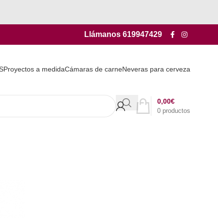
Llámanos
619947429
S
Proyectos a medida
Cámaras de carne
Neveras para cerveza
0,00
€
0
productos