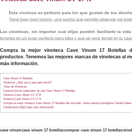
Esta vinoteca es perfecta para los que gustan de los diseños
Tiene bajo nivel sonoro, una puerta que permite observar tus bote
Las vinotecas, sin importar cual elijas pueden facilitarte la vi
tenerlas en un lugar perfecto para ellas y que se verá genial en tu cas
Compra la mejor vinoteca
Cave Vinum 17 Botellas
d
productos
.
Tenemos las mejores marcas de vinotecas al me
más información
.
Cave Vinum 17 Botellas
Vinotecas ¿Qué son y para qué sirven?
Tipos de Vinotecas
Características especiales de una Cave Vinum 17 Botellas
Vinoteca Cave Vinum CV 17 B
Vinoteca Cave Vinum CV 17 N
Compra la mejor vinoteca Cave Vinum 17 Botellas del mercado. Visita nuestra prestigiosa Tienda Online
Contáctanos AQUÍ para más información.
cave vinum
cave vinum 17 botellas
comprar cave vinum 17 botellas
vino