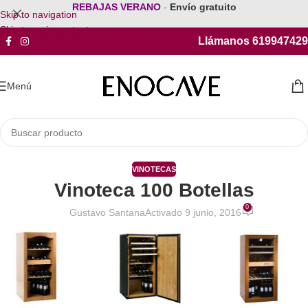
REBAJAS VERANO
-
Envío gratuito
Skip to navigation
Skip to main content
Llámanos 619947429
Menú
VINOTECAS
Vinoteca 100 Botellas
0
Gustavo Santana
Activado 9 junio, 2016