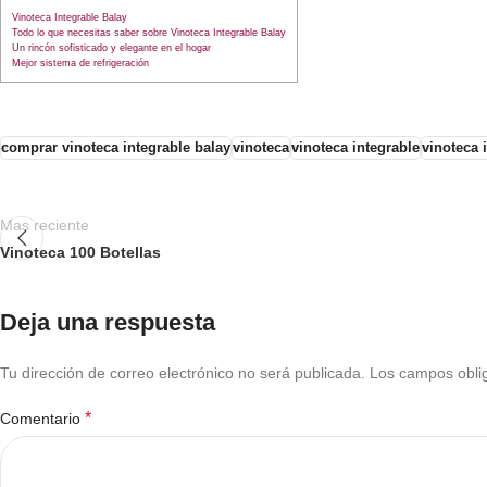
Vinoteca Integrable Balay
Todo lo que necesitas saber sobre Vinoteca Integrable Balay
Un rincón sofisticado y elegante en el hogar
Mejor sistema de refrigeración
comprar vinoteca integrable balay
vinoteca
vinoteca integrable
vinoteca 
Mas reciente
Vinoteca 100 Botellas
Deja una respuesta
Tu dirección de correo electrónico no será publicada.
Los campos obli
*
Comentario