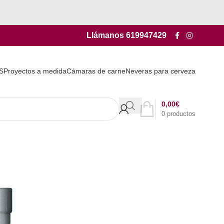
Llámanos
619947429
S
Proyectos a medida
Cámaras de carne
Neveras para cerveza
0,00
€
0
productos