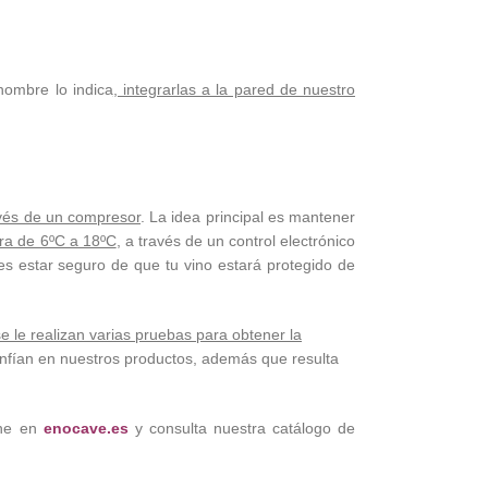
nombre lo indica
, integrarlas a la pared de nuestro
ravés de un compresor
. La idea principal es mantener
ura de 6ºC a 18ºC
, a través de un control electrónico
s estar seguro de que tu vino estará protegido de
se le realizan varias pruebas para obtener la
confían en nuestros productos, además que resulta
ine en
enocave.es
y consulta nuestra catálogo de