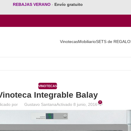
REBAJAS VERANO
-
Envío gratuito
Vinotecas
Mobiliario
SETS de REGALO
VINOTECAS
Vinoteca Integrable Balay
0
licado por
Gustavo Santana
Activado 8 junio, 2016