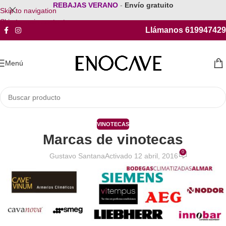
REBAJAS VERANO
-
Envío gratuito
Skip to navigation
Skip to main content
Llámanos 619947429
Menú
VINOTECAS
Marcas de vinotecas
0
Gustavo Santana
Activado 12 abril, 2016