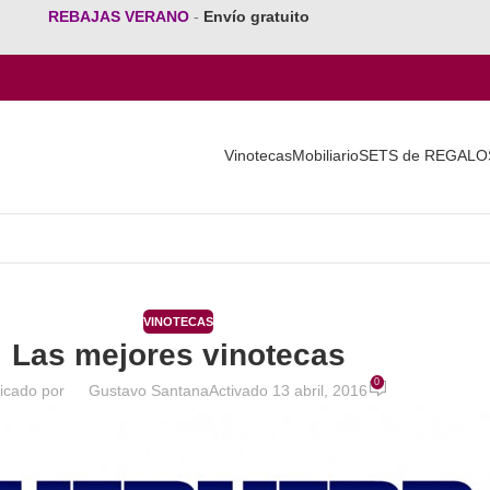
REBAJAS VERANO
-
Envío gratuito
Vinotecas
Mobiliario
SETS de REGALO
VINOTECAS
Las mejores vinotecas
0
icado por
Gustavo Santana
Activado 13 abril, 2016