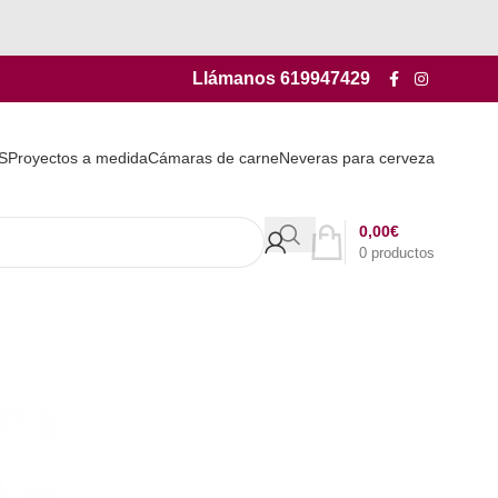
Llámanos
619947429
S
Proyectos a medida
Cámaras de carne
Neveras para cerveza
0,00
€
0
productos