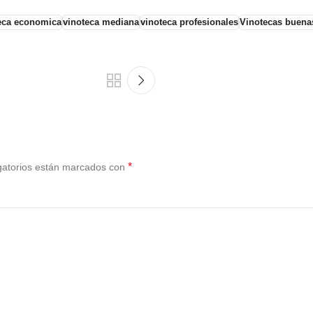
eca economica
vinoteca mediana
vinoteca profesionales
Vinotecas buena
*
gatorios están marcados con