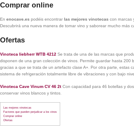
Comprar online
En
enocave.es
podéis encontrar
las mejores vinotecas
con marcas y
Descubrirá una nueva manera de tomar vino y saborear mucho más ca
Ofertas
Vinoteca liebherr WTB 4212
Se trata de una de las marcas que pro
disponen de una gran colección de vinos. Permite guardar hasta 200 b
gracias a que se trata de un artefacto clase A+. Por otra parte, estas 
sistema de refrigeración totalmente libre de vibraciones y con bajo niv
Vinoteca Cave Vinum CV 46 2t
Con capacidad para 46 botellas y dos
conservar vinos blancos y tintos.
Las mejores vinotecas
Factores que pueden perjudicar a los vinos
Comprar online
Ofertas