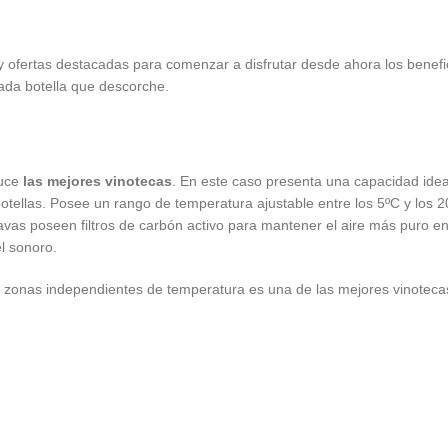
 ofertas destacadas para comenzar a disfrutar desde ahora los benefic
da botella que descorche.
duce
las mejores vinotecas
. En este caso presenta una capacidad idea
otellas. Posee un rango de temperatura ajustable entre los 5ºC y los
cavas poseen filtros de carbón activo para mantener el aire más puro en
el sonoro.
 zonas independientes de temperatura es una de las mejores vinotecas