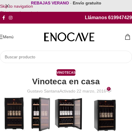
REBAJAS VERANO
-
Envío gratuito
Skip to navigation
Skip to main content
Llámanos 619947429
Menú
VINOTECAS
Vinoteca en casa
0
Gustavo Santana
Activado 22 marzo, 2016