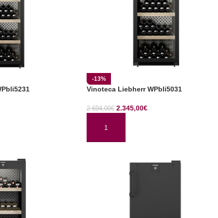
-13%
WPbli5231
Vinoteca Liebherr WPbli5031
2.345,00
€
2.694,00
€
TO
AÑADIR AL CARRITO