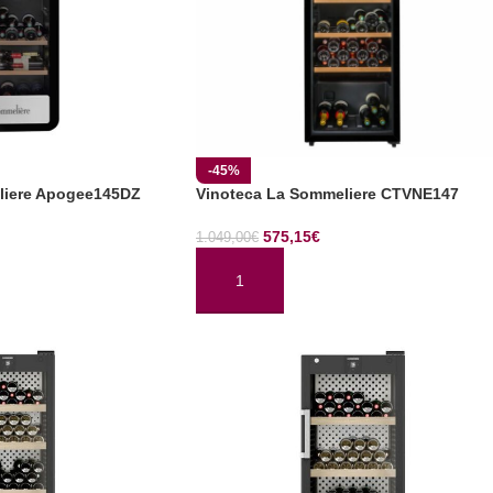
-45%
liere Apogee145DZ
Vinoteca La Sommeliere CTVNE147
575,15
€
1.049,00
€
TO
AÑADIR AL CARRITO