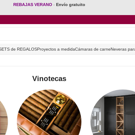
REBAJAS VERANO
-
Envío gratuito
SETS de REGALOS
Proyectos a medida
Cámaras de carne
Neveras par
Vinotecas