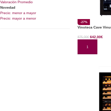
Valoración Promedio
Novedad
Precio: menor a mayor
Precio: mayor a menor
-27%
Vinoteca Cave Vin
642,00
€
875,00
€
AÑADIR AL CARRI