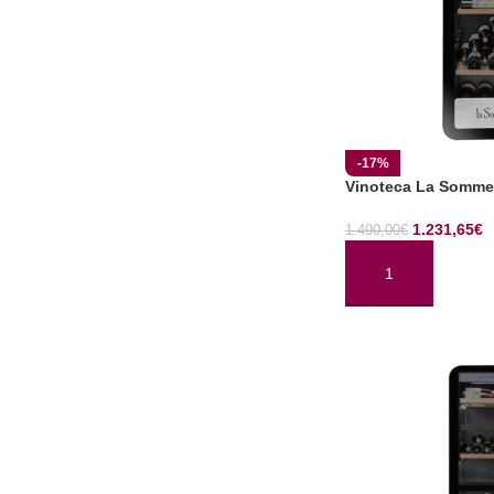
-17%
Vinoteca La Somme
1.231,65
€
1.490,00
€
AÑADIR AL CARRI