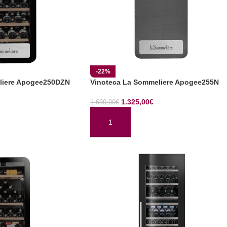
-22%
liere Apogee250DZN
Vinoteca La Sommeliere Apogee255N
1.325,00
€
1.690,00
€
TO
AÑADIR AL CARRITO