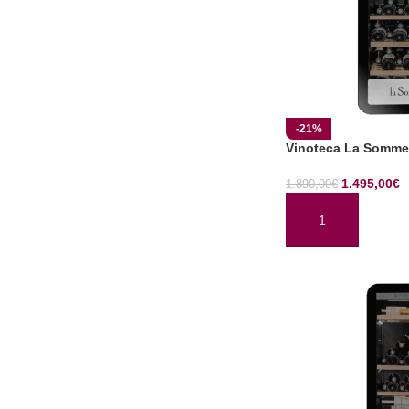
-21%
Vinoteca La Somme
1.495,00
€
1.890,00
€
AÑADIR AL CARRI