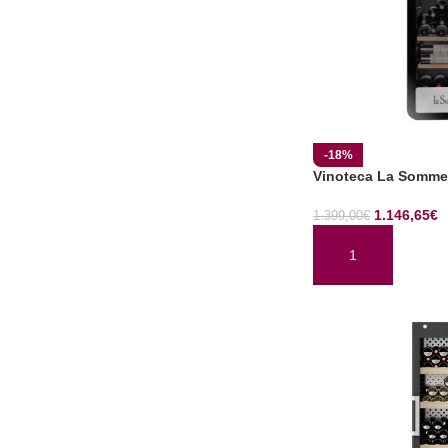
-18%
Vinoteca La Somme
1.146,65
€
1.399,00
€
AÑADIR AL CARRI