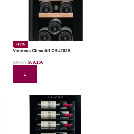
-19%
Vinoteca Climadiff CBU202B
509,15
€
630,00
€
AÑADIR AL CARRITO