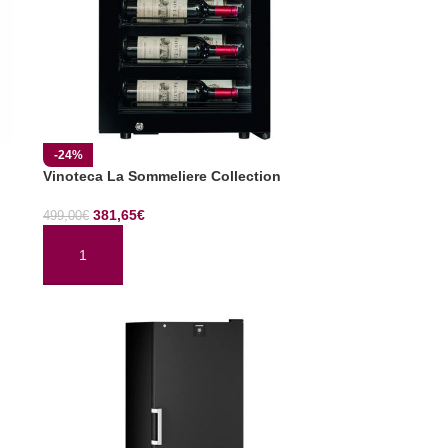
-24%
Vinoteca La Sommeliere Collection
381,65
€
499,00
€
AÑADIR AL CARRITO