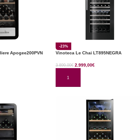
-23%
liere Apogee200PVN
Vinoteca Le Chai LT895NEGRA
2.999,00
€
3.899,00
€
TO
AÑADIR AL CARRITO