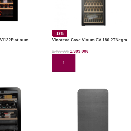
-13%
AVI122Platinum
Vinoteca Cave Vinum CV 180 2TNegra
1.303,00
€
1.499,00
€
TO
AÑADIR AL CARRITO