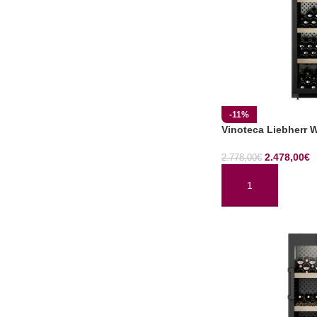
-11%
Vinoteca Liebherr 
2.478,00
€
2.778,00
€
AÑADIR AL CARRI