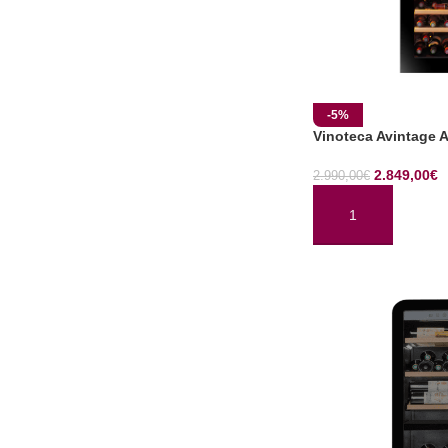
-5%
Vinoteca Avintage 
2.849,00
€
2.990,00
€
AÑADIR AL CARRI