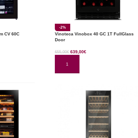
-2%
um CV 60C
Vinoteca Vinobox 40 GC 1T FullGlass
Door
639,00
€
655,00
€
TO
AÑADIR AL CARRITO