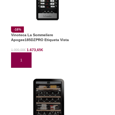
-16%
Vinoteca La Sommeliere
Apogee185DZPRO Etiqueta Vista
1.673,65
€
1.999,00
€
AÑADIR AL CARRITO