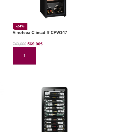
-24%
Vinoteca Climadiff CPW147
569,00
€
749,00
€
AÑADIR AL CARRITO