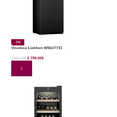
-7%
Vinoteca Liebherr WSbli7731
2.799,00
€
2.999,00
€
AÑADIR AL CARRITO