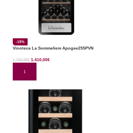
-19%
Vinoteca La Sommeliere Apogee255PVN
1.410,00
€
1.750,00
€
AÑADIR AL CARRITO