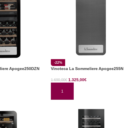
-22%
liere Apogee250DZN
Vinoteca La Sommeliere Apogee255N
1.325,00
€
1.690,00
€
TO
AÑADIR AL CARRITO