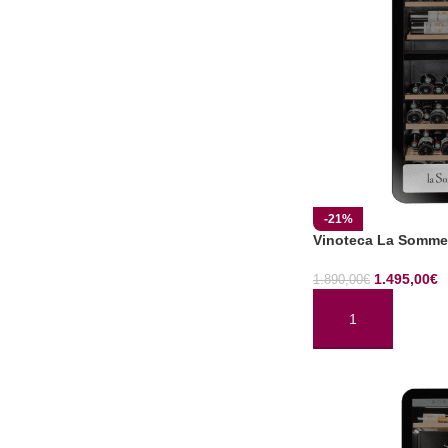
-21%
Vinoteca La Somme
1.495,00
€
1.890,00
€
AÑADIR AL CARRI