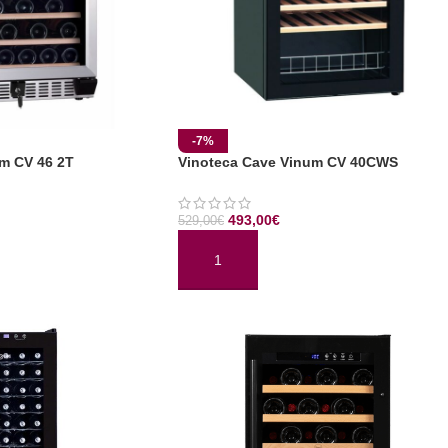
-7%
m CV 46 2T
Vinoteca Cave Vinum CV 40CWS
493,00
€
529,00
€
TO
AÑADIR AL CARRITO