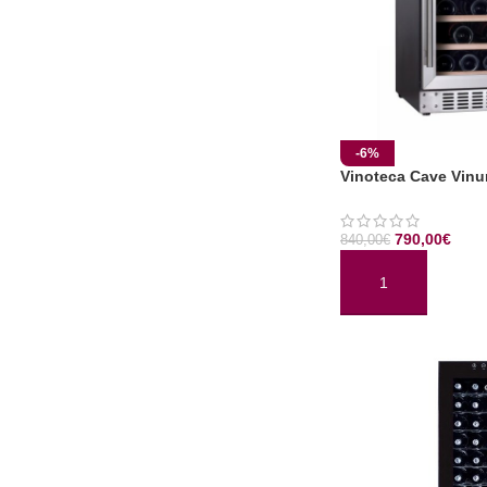
-6%
Vinoteca Cave Vinu
790,00
€
840,00
€
AÑADIR AL CARRI