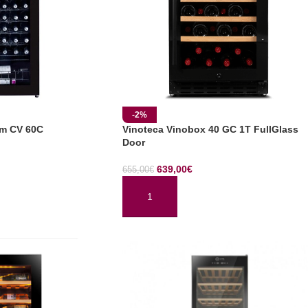
-2%
um CV 60C
Vinoteca Vinobox 40 GC 1T FullGlass
Door
639,00
€
655,00
€
TO
AÑADIR AL CARRITO