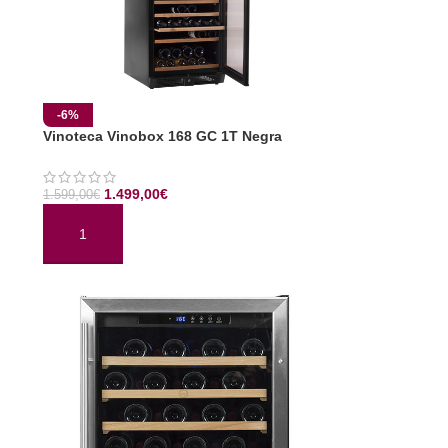
-6%
Vinoteca Vinobox 168 GC 1T Negra
1.499,00
€
1.599,00
€
AÑADIR AL CARRITO