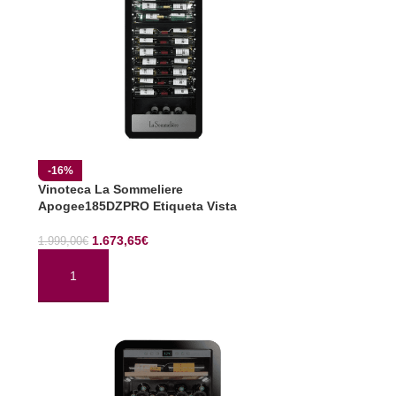
-16%
Vinoteca La Sommeliere
Apogee185DZPRO Etiqueta Vista
1.673,65
€
1.999,00
€
AÑADIR AL CARRITO