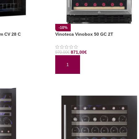
-10%
m CV 28 C
Vinoteca Vinobox 50 GC 2T
871,00
€
970,00
€
TO
AÑADIR AL CARRITO