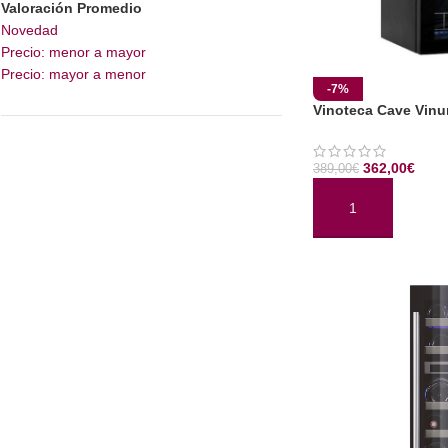
Valoración Promedio
Novedad
Precio: menor a mayor
Precio: mayor a menor
-7%
Vinoteca Cave Vinu
362,00
€
389,00
€
AÑADIR AL CARRI