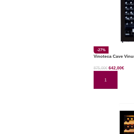
-27%
Vinoteca Cave Vin
642,00
€
875,00
€
AÑADIR AL CARRI