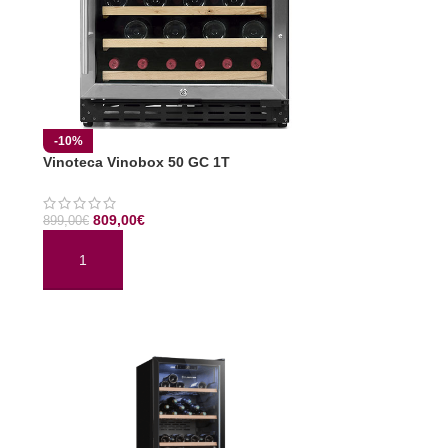
-10%
Vinoteca Vinobox 50 GC 1T
809,00
€
899,00
€
AÑADIR AL CARRITO