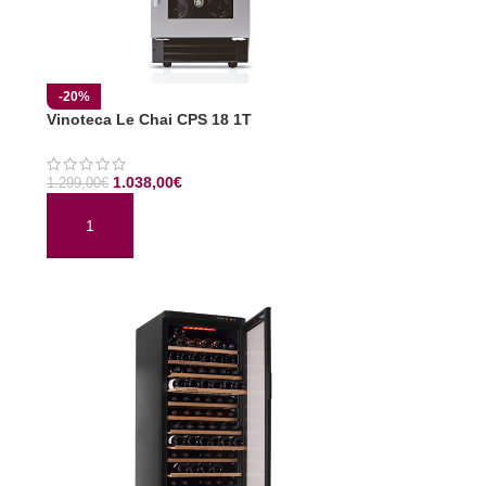
-20%
Vinoteca Le Chai CPS 18 1T
1.038,00
€
1.299,00
€
AÑADIR AL CARRITO