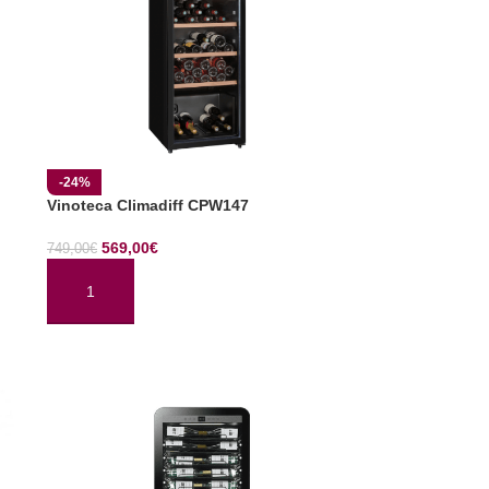
-24%
Vinoteca Climadiff CPW147
569,00
€
749,00
€
AÑADIR AL CARRITO