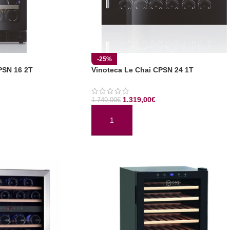
-25%
PSN 16 2T
Vinoteca Le Chai CPSN 24 1T
1.319,00
€
1.749,00
€
TO
AÑADIR AL CARRITO