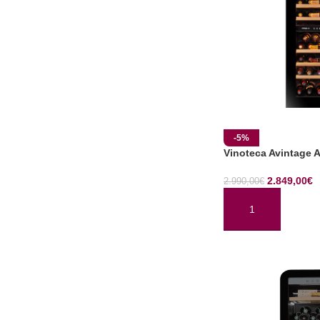
-5%
Vinoteca Avintage 
2.849,00
€
2.990,00
€
AÑADIR AL CARRI