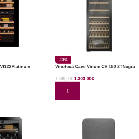
-13%
AVI122Platinum
Vinoteca Cave Vinum CV 180 2TNegra
1.303,00
€
1.499,00
€
TO
AÑADIR AL CARRITO