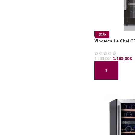
-21%
Vinoteca Le Chai C
1.189,00
€
1.499,00
€
AÑADIR AL CARRI