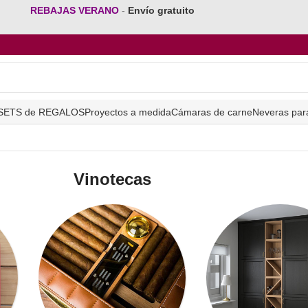
REBAJAS VERANO
-
Envío gratuito
SETS de REGALOS
Proyectos a medida
Cámaras de carne
Neveras par
Vinotecas