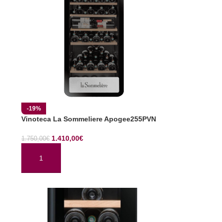
-19%
Vinoteca La Sommeliere Apogee255PVN
1.410,00
€
1.750,00
€
AÑADIR AL CARRITO