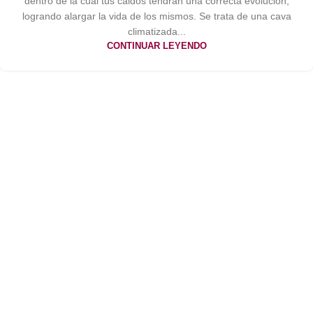
dentro de la cual tus caldos tendrán una correcta evolución,
logrando alargar la vida de los mismos. Se trata de una cava
climatizada...
CONTINUAR LEYENDO