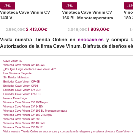
-7%
-7%
-1
Vinoteca Cave Vinum CV
Vinoteca Cave Vinum CV
Vino
143LV
166 BL Monotemperatura
180
2.413,00
€
1.909,00
€
2.590,00
€
2.049,00
€
1
Visita nuestra Tienda Online en
enocave.es
y compra l
Autorizados de la firma Cave Vinum. Disfruta de diseños e
Cave Vinum 40
Vinoteca Cave Vinum CV 40CWS
¿Por Qué Elegir Vinoteca Cave Vinum 40?
Una Vinoteca Elegante
Sin Ruidos Molestos
Enfriador Cave Vinum CF46B
Enfriador Cave Vinum CF98
Enfriador Cave Vinum CV 7DN
Enfriador Cave Vinum CV7DC
Nevera Cave Frigo
Vinoteca Cave Vinum CV 100Negro
Vinoteca Cave Vinum CV 143LV
Vinoteca Cave Vinum CV 166 BL Monotemperatura
Vinoteca Cave Vinum CV 180 2TNegra
Vinoteca Cave Vinum CV 28 C
Vinoteca Cave Vinum CV 40CWS
Vinoteca Cave Vinum CV 46 1T
Visita nuestra Tienda Online en enocave.es y compra la más elegante y moderna vinoteca Cave Vinum 4