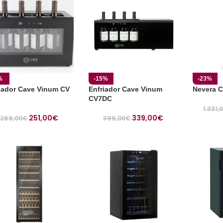
%
-15%
-23%
iador Cave Vinum CV
Enfriador Cave Vinum
Nevera C
CV7DC
1.331,
251,00
€
339,00
€
269,00
€
399,00
€