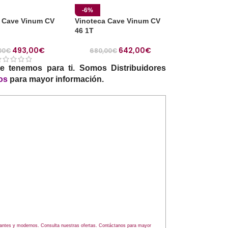
-6%
 Cave Vinum CV
Vinoteca Cave Vinum CV
46 1T
493,00
€
642,00
€
00
€
680,00
€
 tenemos para ti. Somos Distribuidores
os
para mayor información.
gantes y modernos. Consulta nuestras ofertas. Contáctanos para mayor