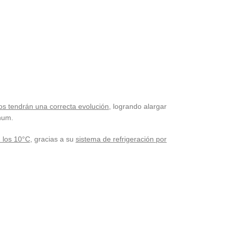
os tendrán una correcta evolución
, logrando alargar
num.
 los 10°C
, gracias a su
sistema de refrigeración por