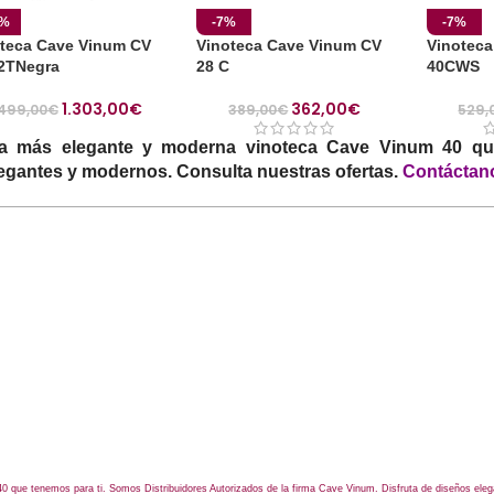
3%
-7%
-7%
teca Cave Vinum CV
Vinoteca Cave Vinum CV
Vinoteca
 2TNegra
28 C
40CWS
1.303,00
€
362,00
€
.499,00
€
389,00
€
529,
a más elegante y moderna vinoteca
Cave Vinum 40
que
legantes y modernos. Consulta nuestras ofertas.
Contáctan
0 que tenemos para ti. Somos Distribuidores Autorizados de la firma Cave Vinum. Disfruta de diseños ele