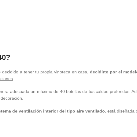
40?
s decidido a tener tu propia vinoteca en casa,
decidirte por
el model
aciones
.
anera adecuada un máximo de 40 botellas de tus caldos preferidos. Ad
 decoración
.
stema de ventilación interior del tipo aire ventilado
, está diseñada