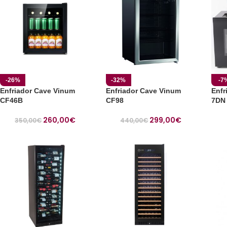
-26%
-32%
-7
Enfriador Cave Vinum
Enfriador Cave Vinum
Enfr
CF46B
CF98
7DN
260,00
€
299,00
€
350,00
€
440,00
€