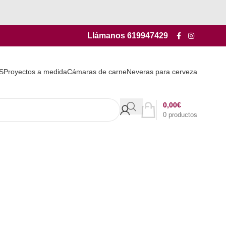
Llámanos
619947429
S
Proyectos a medida
Cámaras de carne
Neveras para cerveza
0,00
€
0
productos