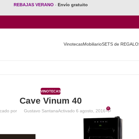
REBAJAS VERANO
-
Envío gratuito
Vinotecas
Mobiliario
SETS de REGALO
VINOTECAS
Cave Vinum 40
0
icado por
Gustavo Santana
Activado 6 agosto, 2016