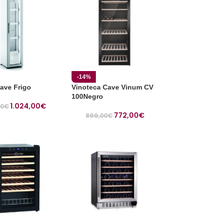
-14%
ave Frigo
Vinoteca Cave Vinum CV
100Negro
1.024,00
€
00
€
772,00
€
899,00
€