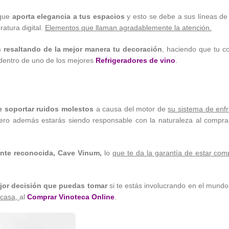
 que
aporta elegancia a tus espacios
y esto se debe a sus líneas d
atura digital.
Elementos que llaman agradablemente la atención.
s resaltando de la mejor manera tu decoración
, haciendo que tu c
 dentro de uno de los mejores
Refrigeradores de vino
.
e soportar ruidos molestos
a causa del motor de
su sistema de enf
Pero además estarás siendo responsable con la naturaleza al compr
mente reconocida, Cave Vinum,
lo
que te da la garantía de estar co
jor decisión que puedas tomar
si te estás involucrando en el mundo 
e casa,
al
Comprar Vinoteca Online
.