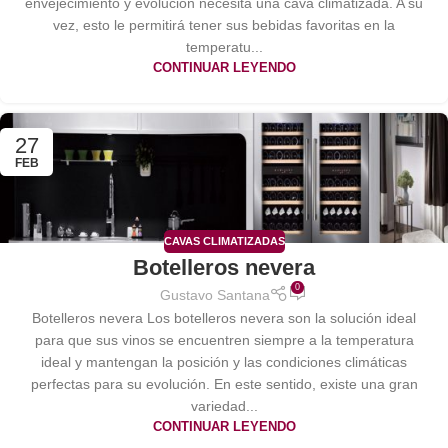
envejecimiento y evolución necesita una cava climatizada. A su
vez, esto le permitirá tener sus bebidas favoritas en la
temperatu...
CONTINUAR LEYENDO
27
FEB
CAVAS CLIMATIZADAS
Botelleros nevera
0
Gustavo Santana
Botelleros nevera Los botelleros nevera son la solución ideal
para que sus vinos se encuentren siempre a la temperatura
ideal y mantengan la posición y las condiciones climáticas
perfectas para su evolución. En este sentido, existe una gran
variedad...
CONTINUAR LEYENDO