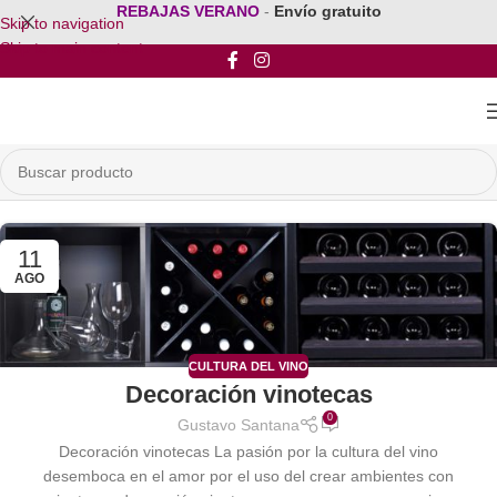
REBAJAS VERANO
-
Envío gratuito
Skip to navigation
Skip to main content
11
AGO
CULTURA DEL VINO
Decoración vinotecas
0
Gustavo Santana
Decoración vinotecas La pasión por la cultura del vino
desemboca en el amor por el uso del crear ambientes con