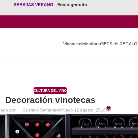
REBAJAS VERANO
-
Envío gratuito
Vinotecas
Mobiliario
SETS de REGALO
CULTURA DEL VINO
Decoración vinotecas
0
cado por
Gustavo Santana
Activado 11 agosto, 2018