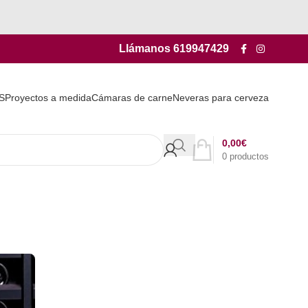
Llámanos
619947429
S
Proyectos a medida
Cámaras de carne
Neveras para cerveza
0,00
€
0
productos