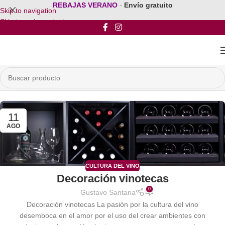
REBAJAS VERANO
-
Envío gratuito
Skip to navigation
Skip to main content
11
AGO
CULTURA DEL VINO
Decoración vinotecas
0
Gustavo Santana
Decoración vinotecas La pasión por la cultura del vino
desemboca en el amor por el uso del crear ambientes con