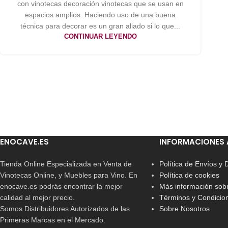
con vinotecas decoración vinotecas que se usan en
espacios amplios. Haciendo uso de una buena
técnica para decorar es un gran aliado si lo que...
CONTINUAR LEYENDO
ENOCAVE.ES
INFORMACIONES 
Tienda Online Especializada en Venta de
Política de Envíos y
Vinotecas Online, y Muebles para Vino. En
Política de cookies
enocave.es podrás encontrar la mejor
Más información sobr
calidad al mejor precio.
Términos y Condicio
Somos Distribuidores Autorizados de las
Sobre Nosotros
Primeras Marcas en el Mercado.