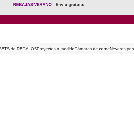
REBAJAS VERANO
-
Envío gratuito
SETS de REGALOS
Proyectos a medida
Cámaras de carne
Neveras par