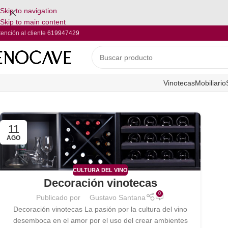
Skip to navigation
Skip to main content
tención al cliente
619947429
Vinotecas
Mobiliario
11
AGO
CULTURA DEL VINO
Decoración vinotecas
0
Publicado por
Gustavo Santana
Decoración vinotecas La pasión por la cultura del vino
desemboca en el amor por el uso del crear ambientes