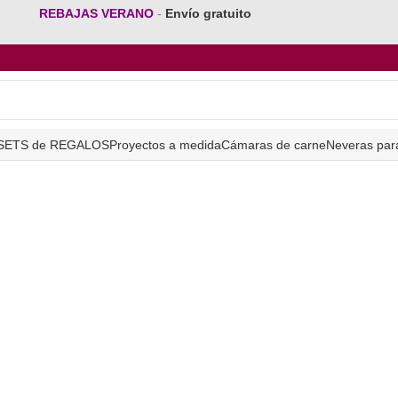
REBAJAS VERANO
-
Envío gratuito
SETS de REGALOS
Proyectos a medida
Cámaras de carne
Neveras par