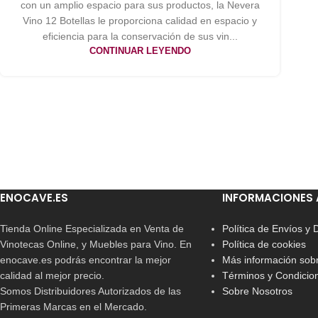
con un amplio espacio para sus productos, la Nevera
Vino 12 Botellas le proporciona calidad en espacio y
eficiencia para la conservación de sus vin...
CONTINUAR LEYENDO
ENOCAVE.ES
INFORMACIONES 
Tienda Online Especializada en Venta de
Política de Envíos y
Vinotecas Online, y Muebles para Vino. En
Política de cookies
enocave.es podrás encontrar la mejor
Más información sobr
calidad al mejor precio.
Términos y Condicio
Somos Distribuidores Autorizados de las
Sobre Nosotros
Primeras Marcas en el Mercado.