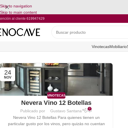
Skip to navigation
Skip to main content
tención al cliente
619947429
Vinotecas
Mobiliario
24
NOV
VINOTECAS
Nevera Vino 12 Botellas
0
Publicado por
Gustavo Santana
Nevera Vino 12 Botellas Para quienes tienen un
particular gusto por los vinos, pero quizás no cuentan