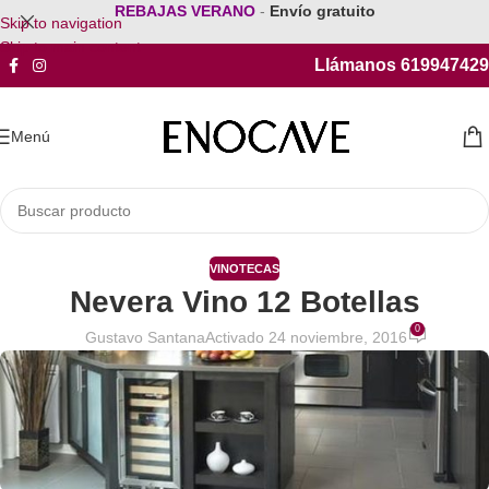
REBAJAS VERANO
-
Envío gratuito
Skip to navigation
Skip to main content
Llámanos 619947429
Menú
VINOTECAS
Nevera Vino 12 Botellas
0
Gustavo Santana
Activado 24 noviembre, 2016