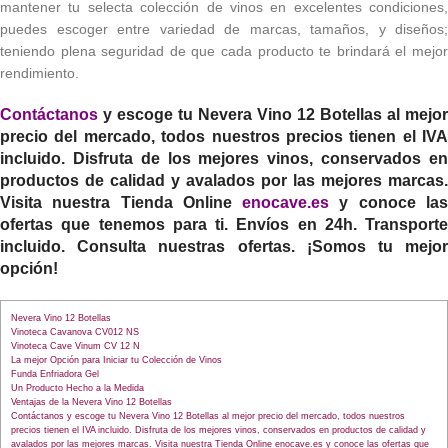
mantener tu selecta colección de vinos en excelentes condiciones,
puedes escoger entre variedad de marcas, tamaños, y diseños;
teniendo plena seguridad de que cada producto te brindará el mejor
rendimiento.
Contáctanos
y escoge tu
Nevera Vino 12 Botellas
al mejor
precio del mercado, todos nuestros precios tienen el IVA
incluido. Disfruta de los mejores vinos, conservados en
productos de calidad y avalados por las mejores marcas.
Visita nuestra Tienda Online
enocave.es
y conoce la
ofertas que tenemos para ti. Envíos en 24h. Transporte
incluido. Consulta nuestras ofertas. ¡Somos tu mejor
opción!
Nevera Vino 12 Botellas
Vinoteca Cavanova CV012 NS
Vinoteca Cave Vinum CV 12 N
La mejor Opción para Iniciar tu Colección de Vinos
Funda Enfriadora Gel
Un Producto Hecho a la Medida
Ventajas de la Nevera Vino 12 Botellas
Contáctanos y escoge tu Nevera Vino 12 Botellas al mejor precio del mercado, todos nuestros
precios tienen el IVA incluido. Disfruta de los mejores vinos, conservados en productos de calidad y
avalados por las mejores marcas. Visita nuestra Tienda Online enocave.es y conoce las ofertas que