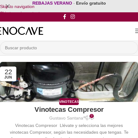
REBAJAS VERANO
-
Envío gratuito
Skip to navigation
Skip to main content
22
JUN
VINOTECAS
Vinotecas Compresor
0
Gustavo Santana
Vinotecas Compresor Llévate y selecciona las mejores
vinotecas Compresor, según las necesidades que tengas. Te