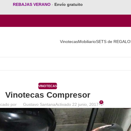
REBAJAS VERANO
-
Envío gratuito
Vinotecas
Mobiliario
SETS de REGALO
VINOTECAS
Vinotecas Compresor
0
icado por
Gustavo Santana
Activado 22 junio, 2017