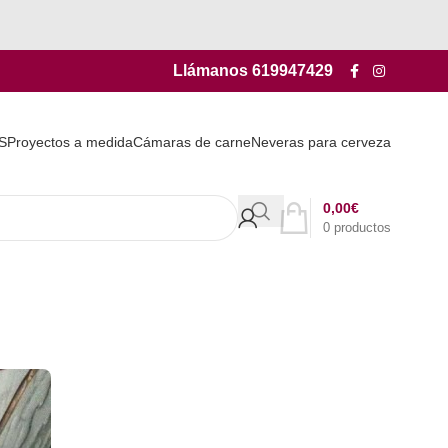
Llámanos
619947429
S
Proyectos a medida
Cámaras de carne
Neveras para cerveza
0,00
€
0
productos