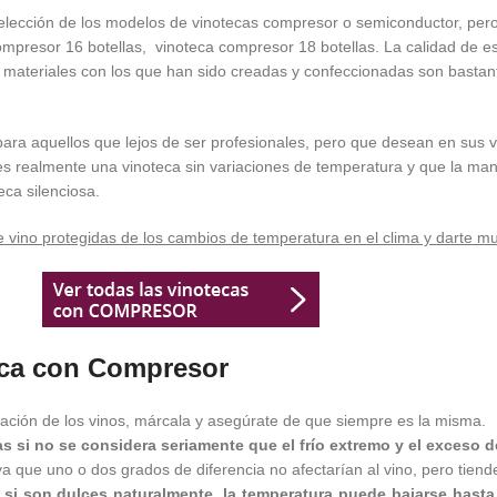
 selección de los modelos de vinotecas compresor o semiconductor, pe
ompresor 16 botellas, vinoteca compresor 18 botellas. La calidad de e
materiales con los que han sido creadas y confeccionadas son basta
ara aquellos que lejos de ser profesionales, pero que desean en sus v
 realmente una vinoteca sin variaciones de temperatura y que la mante
ca silenciosa.
e vino protegidas de los cambios de temperatura en el clima y darte m
eca con Compresor
ación de los vinos, márcala y asegúrate de que siempre es la misma.
 si no se considera seriamente que el frío extremo y el exceso d
ue uno o dos grados de diferencia no afectarían al vino, pero tiende
ro si son dulces naturalmente, la temperatura puede bajarse hast