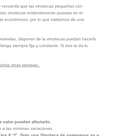
ro recuerda que las vinotecas pequeñas con
stas vinotecas evidentemente puestas en el
nte económicos, por lo que hablamos de una
iviendas, disponer de la vinotecas puedan hacerlo.
nga siempre fija y constante. Si eso te da lo
uchas otras ventajas.
e calor pueden afectarlo.
 a las mínimas variaciones.
a los 6 °C. Solo una Vinoteca de compresor va a