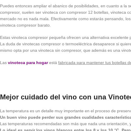
Puedes entonces ampliar el abanico de posibilidades, en cuanto a la
compresor, suelen ser vinoteca con compresor 12 botellas, vinoteca c
mercado no es nada mala. Efectivamente como estarás pensando, los 
vinoteca compresor barato.
Estas vinoteca compresor pequeña ofrecen una alternativa excelente p
La duda de vinotecas compresor o termoeléctrica desaparece si quieres
mismo opta por una vinoteca sin compresor, que además es una vinote
Las
vinoteca para hogar
está
fabricada para mantener tus botellas d
Mejor cuidado del vino con una Vinot
La temperatura es un detalle muy importante en el proceso de preserv
Un buen vino puede perder sus grandes cualidades características
Las temperaturas recomendadas son más que nada una orientación, ya q
Lo ideal es servir los vinos blancos entre los 8 y los 10 °C. Pe