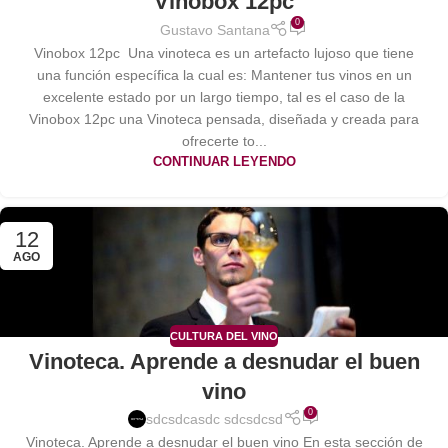
Vinobox 12pc
0
Gustavo Santana
Vinobox 12pc Una vinoteca es un artefacto lujoso que tiene
una función específica la cual es: Mantener tus vinos en un
excelente estado por un largo tiempo, tal es el caso de la
Vinobox 12pc una Vinoteca pensada, diseñada y creada para
ofrecerte to...
CONTINUAR LEYENDO
12
AGO
CULTURA DEL VINO
Vinoteca. Aprende a desnudar el buen
vino
0
sdcsdcasdc sdcsdcsd
Vinoteca. Aprende a desnudar el buen vino En esta sección de