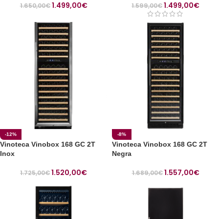
1.499,00
€
1.499,00
€
1.650,00
€
1.599,00
€
-12%
-8%
Vinoteca Vinobox 168 GC 2T
Vinoteca Vinobox 168 GC 2T
Inox
Negra
1.520,00
€
1.557,00
€
1.725,00
€
1.689,00
€