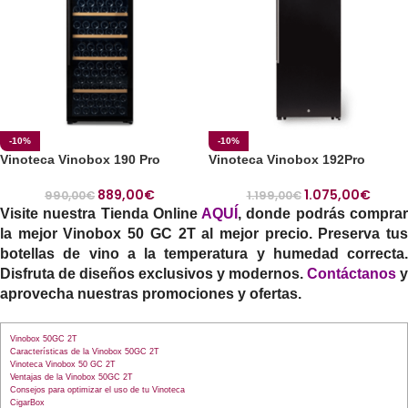
-10%
-10%
Vinoteca Vinobox 190 Pro
Vinoteca Vinobox 192Pro
889,00
€
1.075,00
€
990,00
€
1.199,00
€
Visite nuestra Tienda Online
AQUÍ
, donde podrás compra
la mejor
Vinobox 50 GC 2T
al mejor precio. Preserva tu
botellas de vino a la temperatura y humedad correcta.
Disfruta de diseños exclusivos y modernos.
Contáctanos
y
aprovecha nuestras promociones y ofertas.
Vinobox 50GC 2T
Características de la Vinobox 50GC 2T
Vinoteca Vinobox 50 GC 2T
Ventajas de la Vinobox 50GC 2T
Consejos para optimizar el uso de tu Vinoteca
CigarBox