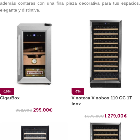
además contaras con una fina pieza decorativa para tus espacios,
elegante y distintiva.
-10%
-7%
CigarBox
Vinoteca Vinobox 110 GC 1T
Inox
299,00
€
332,00
€
1.279,00
€
1.375,00
€