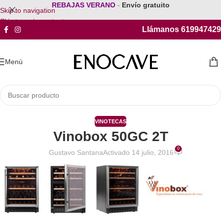
REBAJAS VERANO
-
Envío gratuito
Skip to navigation
Skip to main content
Llámanos 619947429
Menú
VINOTECAS
Vinobox 50GC 2T
0
Gustavo Santana
Activado 14 julio, 2016