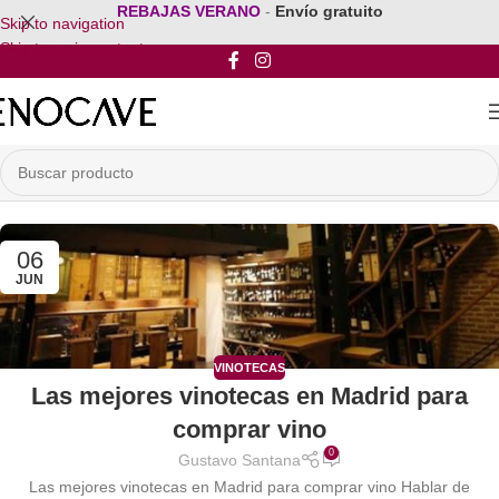
REBAJAS VERANO
-
Envío gratuito
Skip to navigation
Skip to main content
06
JUN
VINOTECAS
Las mejores vinotecas en Madrid para
comprar vino
0
Gustavo Santana
Las mejores vinotecas en Madrid para comprar vino Hablar de