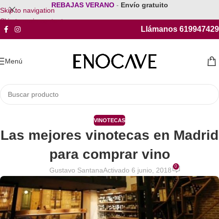
REBAJAS VERANO
-
Envío gratuito
Skip to navigation
Skip to main content
Llámanos 619947429
Menú
VINOTECAS
Las mejores vinotecas en Madrid
para comprar vino
0
Gustavo Santana
Activado 6 junio, 2018