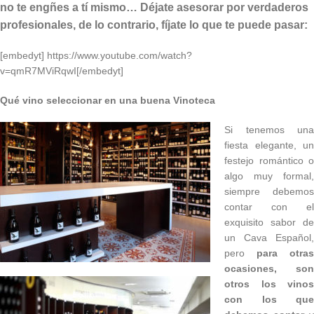
no te engñes a tí mismo… Déjate asesorar por verdaderos
profesionales, de lo contrario, fíjate lo que te puede pasar:
[embedyt] https://www.youtube.com/watch?
v=qmR7MViRqwI[/embedyt]
Qué vino seleccionar en una buena Vinoteca
Si tenemos una
fiesta elegante, un
festejo romántico o
algo muy formal,
siempre debemos
contar con el
exquisito sabor de
un Cava Español,
pero
para otras
ocasiones, son
otros los vinos
con los que