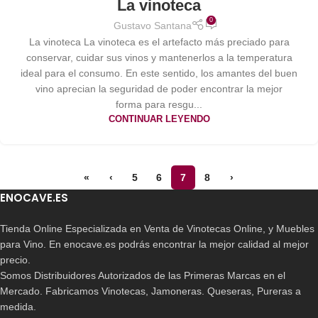
La vinoteca
0
Gustavo Santana
La vinoteca La vinoteca es el artefacto más preciado para
conservar, cuidar sus vinos y mantenerlos a la temperatura
ideal para el consumo. En este sentido, los amantes del buen
vino aprecian la seguridad de poder encontrar la mejor
forma para resgu...
CONTINUAR LEYENDO
«
‹
5
6
7
8
›
ENOCAVE.ES
Tienda Online Especializada en Venta de Vinotecas Online, y Muebles
para Vino. En enocave.es podrás encontrar la mejor calidad al mejor
precio.
Somos Distribuidores Autorizados de las Primeras Marcas en el
Mercado. Fabricamos Vinotecas, Jamoneras. Queseras, Pureras a
medida.