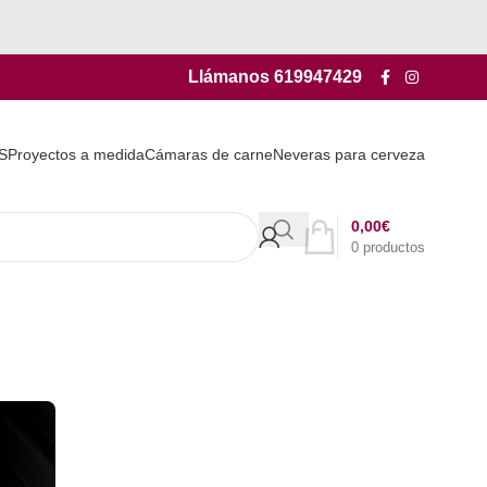
Llámanos
619947429
S
Proyectos a medida
Cámaras de carne
Neveras para cerveza
0,00
€
0
productos