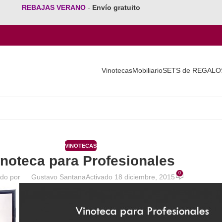
REBAJAS VERANO
-
Envío gratuito
Vinotecas
Mobiliario
SETS de REGALO
VINOTECAS
inoteca para Profesionales
0
ado por
Gustavo Santana
Activado 18 diciembre, 2015