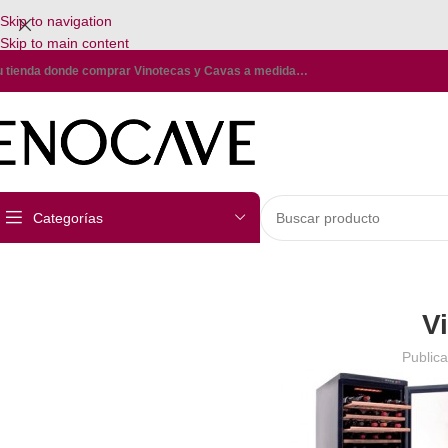
Skip to navigation
Skip to main content
u tienda donde comprar Vinotecas y Cavas a medida…
Categorías
V
Public