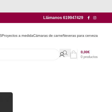
Llámanos
619947429
S
Proyectos a medida
Cámaras de carne
Neveras para cerveza
0,00
€
0
productos