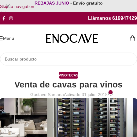
REBAJAS JUNIO
-
Envío gratuito
Skip to navigation
Skip to main content
Llámanos 619947429
Menú
VINOTECAS
Venta de cavas para vinos
0
Gustavo Santana
Activado 31 julio, 2018