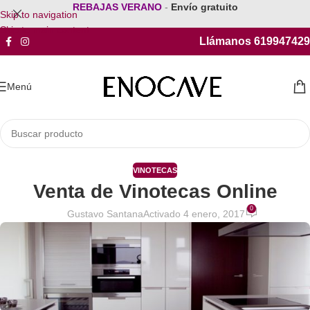
REBAJAS VERANO
-
Envío gratuito
Skip to navigation
Skip to main content
Llámanos 619947429
Menú
VINOTECAS
Venta de Vinotecas Online
0
Gustavo Santana
Activado 4 enero, 2017