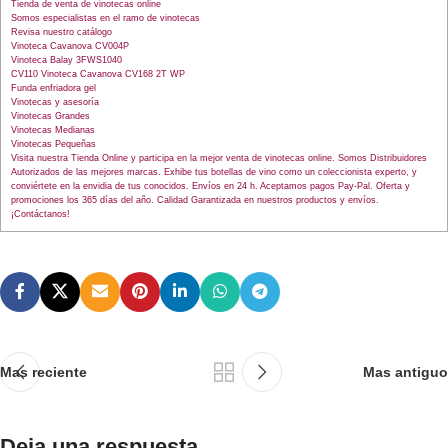
Tienda de venta de vinotecas online
Somos especialistas en el ramo de vinotecas
Revisa nuestro catálogo
Vinoteca Cavanova CV004P
Vinoteca Balay 3FWS1040
CV110 Vinoteca Cavanova CV168 2T WP
Funda enfriadora gel
Vinotecas y asesoría
Vinotecas Grandes
Vinotecas Medianas
Vinotecas Pequeñas
Visita nuestra Tienda Online y participa en la mejor venta de vinotecas online. Somos Distribuidores
Autorizados de las mejores marcas. Exhibe tus botellas de vino como un coleccionista experto, y
conviértete en la envidia de tus conocidos. Envíos en 24 h. Aceptamos pagos Pay-Pal. Oferta y
promociones los 365 días del año. Calidad Garantizada en nuestros productos y envíos.
¡Contáctanos!
Mas reciente
Mas antiguo
Deja una respuesta