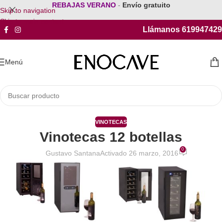
REBAJAS VERANO
-
Envío gratuito
Skip to navigation
Skip to main content
Llámanos 619947429
Menú
VINOTECAS
Vinotecas 12 botellas
0
Gustavo Santana
Activado 26 marzo, 2016