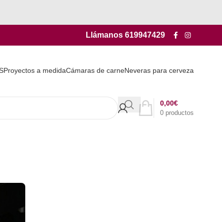
Llámanos
619947429
S
Proyectos a medida
Cámaras de carne
Neveras para cerveza
0,00
€
0
productos