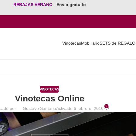
REBAJAS VERANO
-
Envío gratuito
Vinotecas
Mobiliario
SETS de REGALO
VINOTECAS
Vinotecas Online
0
cado por
Gustavo Santana
Activado 6 febrero, 2016