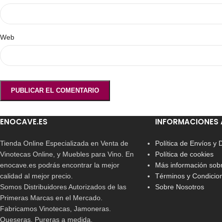
Web
ENOCAVE.ES
INFORMACIONES 
Tienda Online Especializada en Venta de
Política de Envíos y
Vinotecas Online, y Muebles para Vino. En
Política de cookies
enocave.es podrás encontrar la mejor
Más información sobr
calidad al mejor precio.
Términos y Condicio
Somos Distribuidores Autorizados de las
Sobre Nosotros
Primeras Marcas en el Mercado.
Fabricamos Vinotecas, Jamoneras.
Queseras, Pureras a medida.