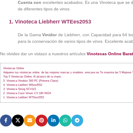
Cuenta con
excelentes acabados. Es una Vinoteca que se dis
de diferentes tipos de vinos.
1.
Vinoteca Liebherr WTEes2053
De la Gama
Vinidor
de Liebherr, con Capacidad para 64
bo
para la conservación de varios tipos de vinos. Excelente aca
No olvides dar un vistazo a nuestros artículos
Vinotecas Online Bara
Vinotecas Online
Adquiere tus vinotecas online, de las mejores marcas y modelos. enocave.es Te muestra las 5 Mejores V
Top 5 Vinotecas Online. Al alcance de tu mano.
5. Vinoteca Vinobox 300 PC (Primera Clase)
4. Vinoteca Liebherr WKes4552
3. Vinoteca Smeg SCV115
2. Vinoteca Cave Vinum CV 180 INOX
1. Vinoteca Liebherr WTEes2053