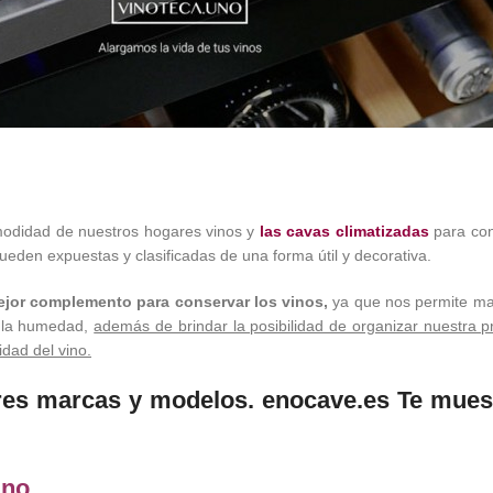
omodidad de nuestros hogares vinos y
las cavas climatizadas
para cons
ueden expuestas y clasificadas de una forma útil y decorativa.
mejor complemento para conservar los vinos,
ya que nos permite man
 y la humedad,
además de brindar la posibilidad de organizar nuestra p
idad del vino.
ores marcas y modelos. enocave.es Te mues
ano.