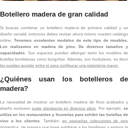
Botellero madera de gran calidad
Si buscas combinar un botellero madera de primera calidad y un
diseño versátil, entonces debes revisar ahora mismo nuestro catálogo
online.
Tenemos excelentes modelos de este tipo de muebles.
Los realizamos en madera de pino. De diversos tamaños y
capacidades
. Sus espacios pueden albergar tanto los modelos de
botellas bordelesas como borgoñas. Además, son modulares, es decir
los puedes acoplar entre sí para configurar una estantería mayor.
¿Quiénes usan los botelleros de
madera?
La necesidad de mostrar un botellero madera de finos acabados y
diseño exclusivo
suele plantearse en diversos sitios
. Por ejemplo,
s
utiliza en los restaurantes y licorerías para exhibir las botellas de
vino a los clientes
. También,
en pequeñas colecciones de vin
doméstica,
de manera que logre exhibirse a los familiares y amigos la