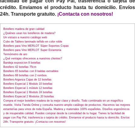
facilidad de pagar con Pay Pal, trasferencia o tarjeta de
crédito. Enviamos el producto hasta tu domicilio. Envíos
24h. Transporte gratuito.
¡
Contacta con nosotros
!
Botellero madera de gran calidad
¿Quiénes usan los botelleros de madera?
Un vistazo a nuestro catálogo web
Cubo de Tablero laminado teñido en color roble
Botellero para Vino MERLOT Súper Soportes Copas
Botellero para Vino MERLOT Super Estanteria
Termómetro de aro
¿Qué ventajas ofrecemos a nuestros clientes?
Bandeja exposicion 8 botellas
Botellero 42 botellas 75cm
Botellero 65 botellas con 9 baldas extraibles
Botellero 68 botellas con 2 rombos
Botellero Arganza Cajas de 12 botellas
Botellero Especial 1 Modulo 10 botellas
Botellero Especial 1 módulo 12 botellas
Botellero Especial 1 Modulo 24 botellas
Botellero Especial 2 Modulos 20 botellas
Compra el mejor botellero madera de la mejor clase y diseño. Todo combinado en un magnífico
mueble. Visita Tienda Online y consulta nuestro amplio catálogo de productos. Hacemos las mejores
estanterías para vinos de toda España. Madera y materiales 100% españoles. Diseños ergonómicos
y de insuperable calidad. Puedes comprar desde la comodidad de tu hogar. Tienes la facilidad de
pagar con Pay Pal, trasferencia o tarjeta de crédito. Enviamos el producto hasta tu domicilio. Envíos
24h. Transporte gratuito. ¡Contacta con nosotros!