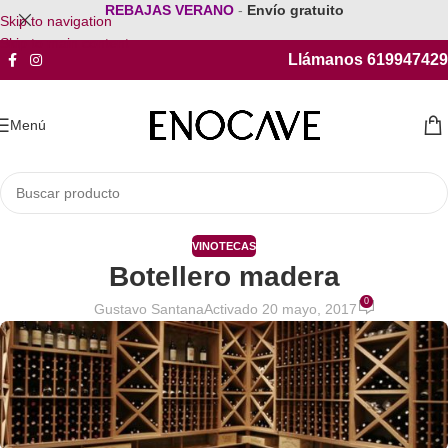
REBAJAS VERANO
-
Envío gratuito
Skip to navigation
Skip to main content
Llámanos 619947429
Menú
VINOTECAS
Botellero madera
0
Gustavo Santana
Activado 20 mayo, 2017